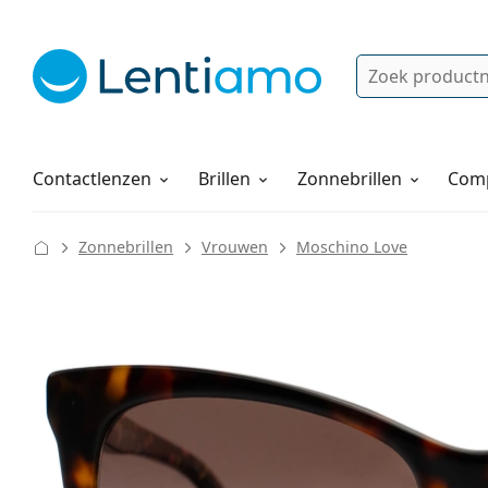
Zoek
Bestaande klant?
Navigatie menu
Lenzenvloeistoffen
Hoe bestellen
Contactlenzen
Brillen
Zonnebrillen
Comp
Zonnebrillen
Vrouwen
Moschino Love