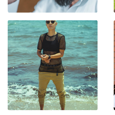
accessoires
Koker:
Ja
Reinigingsdoekje:
Ja
Overig
Geslacht:
Vrouwen
Categorie:
Zonnebrillen
Merk:
Moschino Love
Functie:
Fashion
Code:
MOL034/S 086 HA 5