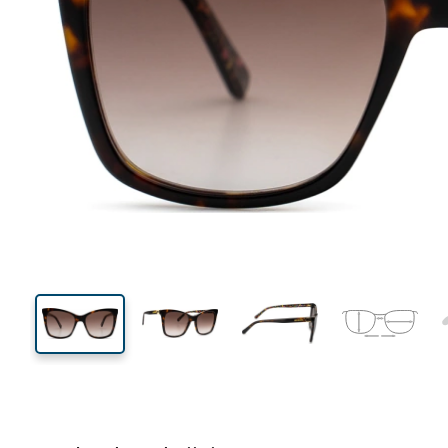
136 mm
Breedte
Glasbreed
50 mm
55 mm
Glashoogte
Glasbreedte