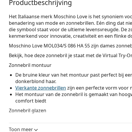
Productbeschrijving
Het Italiaanse merk Moschino Love is het synoniem voor
benadering van mode en zonnebrillen. Eén ding dat niet
die symbool staat voor de ultieme levensvreugde. De zo
kenmerkend voor innovatie, creativiteit en een flinke d
Moschino Love MOL034/S 086 HA 55
zijn dames zonnebr
Bekijk, hoe deze zonnebril je staat met de Virtual Try-
Zonnebril montuur
De bruine kleur van het montuur past perfect bij ee
donkerblond haar.
Vierkante zonnebrillen
zijn een perfecte vorm voor 
Het montuur van de zonnebril is gemaakt van hoogw
comfort biedt
Zonnebril glazen
De bruine glazen blokkeren enigszins blauw licht, fi
zicht. Ze zijn veelzijdig en worden aanbevolen voor
Toon meer