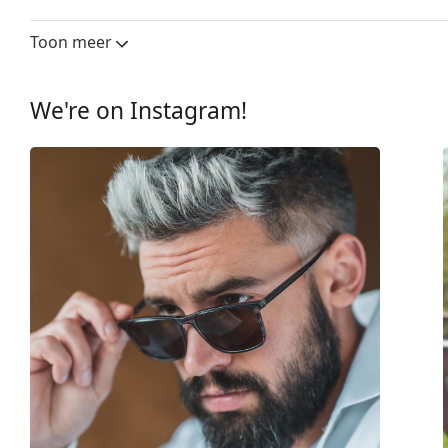
Glasbreedte:
55 mm
Toon meer
Lensmateriaal:
Plastic
UV-filter 400:
Ja
We're on Instagram!
montuur
Montuur vorm:
Vierkant
Montuur kleur:
Bruin
Montuur materiaal:
Plastic
Maat:
M
Breedte:
136 mm
Lengte:
145 mm
Breedte brug:
18 mm
Gewicht:
100 gr
Verstelbare neus-pads:
No