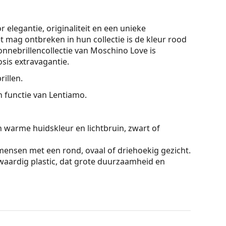
 elegantie, originaliteit en een unieke
 mag ontbreken in hun collectie is de kleur rood
nnebrillencollectie van Moschino Love is
osis extravagantie.
illen.
On functie van Lentiamo.
n warme huidskleur en lichtbruin, zwart of
mensen met een rond, ovaal of driehoekig gezicht.
aardig plastic, dat grote duurzaamheid en
lteren reflecties en zorgen voor een helderder
 mensen met bijziendheid.