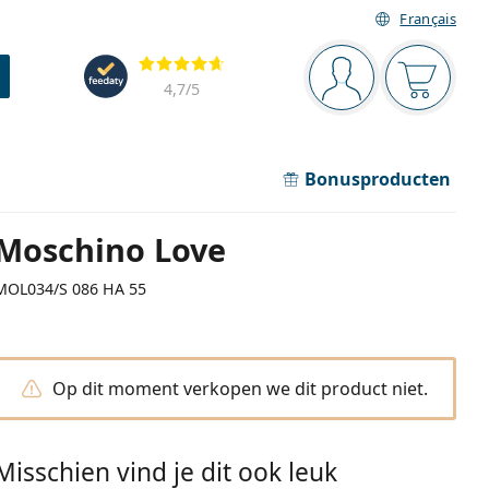
Français
Navigatie
Beoordelingen
Je bent ingelogd
Jouw win
4,7
/5
Bonusproducten
Moschino Love
MOL034/S 086 HA 55
Op dit moment verkopen we dit product niet.
Misschien vind je dit ook leuk