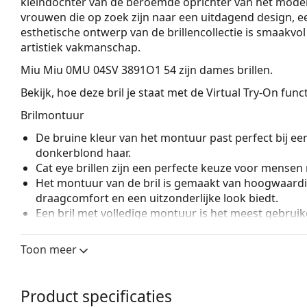
kleindochter van de beroemde oprichter van het modehui
vrouwen die op zoek zijn naar een uitdagend design, een
esthetische ontwerp van de brillencollectie is smaak
artistiek vakmanschap.
Miu Miu 0MU 04SV 3891O1 54
zijn dames brillen.
Bekijk, hoe deze bril je staat met de Virtual Try-On fun
Brilmontuur
De bruine kleur van het montuur past perfect bij ee
donkerblond haar.
Cat eye brillen zijn een perfecte keuze voor mensen
Het montuur van de bril is gemaakt van hoogwaardi
draagcomfort en een uitzonderlijke look biedt.
Een bril met volledige montuur is het meest gebruike
een boost aan je stijl. Een van de voordelen van de b
de glazen volledig omsluiten, en vooral de bescher
Toon meer
geschikt voor alle glazen, ook voor glazen met een 
Accessoires
Product specificaties
Wij leveren de brillen in een originele hoes. De kle