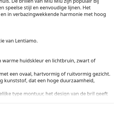
s. De brillen van Miu Miu zijn populair bij
 speelse stijl en eenvoudige lijnen. Het
vol en in verbazingwekkende harmonie met hoog
ctie van Lentiamo.
n warme huidskleur en lichtbruin, zwart of
 met een ovaal, hartvormig of ruitvormig gezicht.
g kunststof, dat een hoge duurzaamheid,
lijke type montuur, het design van de bril geeft
ril is de stevigheid, de duurzaamheid, het feit dat
ming tegen beschadiging. Dit type montuur is
hogere optische sterkte.
ur van de koker en het ontwerp kunnen variëren.