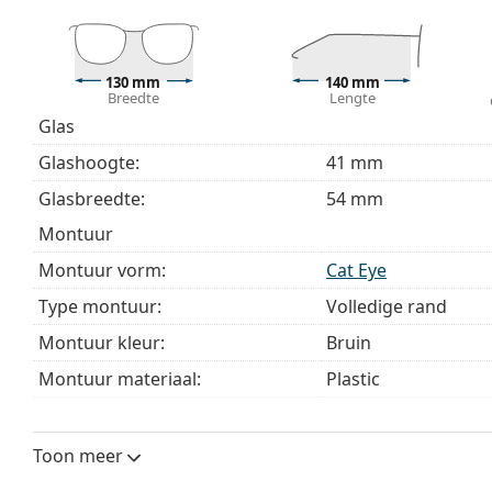
Het meegeleverde doekje is ideaal voor het reinige
modellen worden geleverd met een stoffen zakje in 
Bekijk het volledige assortiment
brillen
voor meer stijle
130 mm
140 mm
Breedte
Lengte
bij het kiezen.
Glas
Het is een medisch hulpmiddel. Lees de instructies voo
Glashoogte:
41 mm
Glasbreedte:
54 mm
montuur
Montuur vorm:
Cat Eye
Type montuur:
Volledige rand
Montuur kleur:
Bruin
Montuur materiaal:
Plastic
Maat:
M
Breedte:
130 mm
Toon meer
Lengte:
140 mm