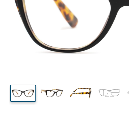
130 mm
Breedte
Glasbreed
41 mm
54 mm
Glashoogte
Glasbreedte