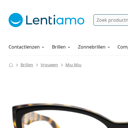
Zoek
Bestaande klant?
Navigatie menu
Lenzenvloeistoffen
Hoe bestellen
Contactlenzen
Brillen
Zonnebrillen
Comp
Brillen
Vrouwen
Miu Miu