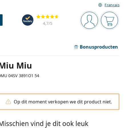
Français
Navigatie
Beoordelingen
Je bent ingelogd
Jouw win
4,7
/5
Bonusproducten
Miu Miu
0MU 04SV 3891O1 54
Op dit moment verkopen we dit product niet.
Misschien vind je dit ook leuk