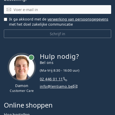
E-mail
Ik ga akkoord met de
verwerking van persoonsgegevens
met het doel zakelijke communicatie
Schrijf in
Hulp nodig?
Bel ons
(Ma-Vrij 8:30 - 16:00 uur)
02 446 01 11
Damon
info@lentiamo.be
Customer Care
Online shoppen
Hoe bestellen