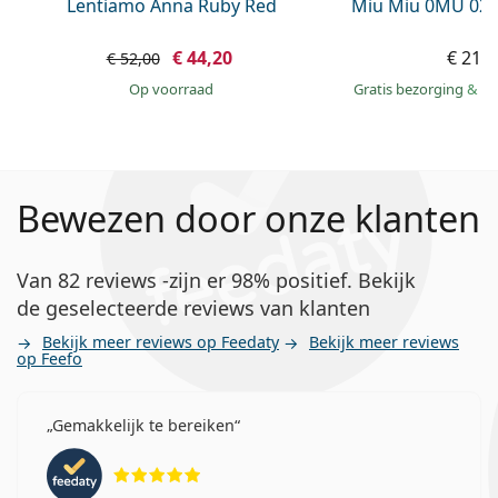
Lentiamo Anna Ruby Red
Miu Miu 0MU 02
€ 44,20
€ 219
€ 52,00
op voorraad
Gratis bezorging
&
mo
Bewezen door onze klanten
Van 82 reviews -zijn er 98% positief. Bekijk
de geselecteerde reviews van klanten
Bekijk meer reviews op Feedaty
Bekijk meer reviews
op Feefo
Gemakkelijk te bereiken
Beoordeling 5 van 5