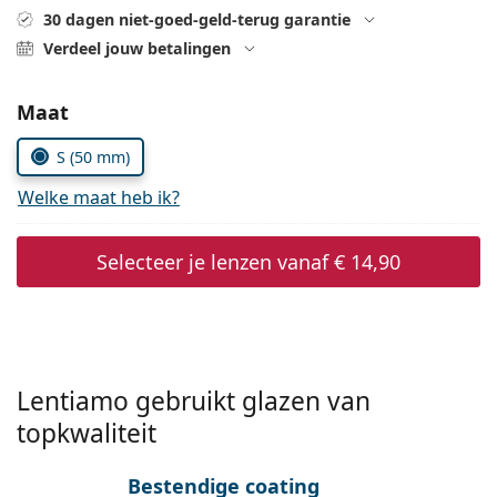
Saline lenzenvloeistof
02 446 01 11
Marc Jacobs
30 dagen niet-goed-geld-terug garantie
Bonusschema
Gucci
Verdeel jouw betalingen
Alle lenzenvloeistoffen
Online
Alle merken
Persol
Kies parameters:
Maat
Prada
S (50 mm)
Alle merken
Welke maat heb ik?
Selecteer je lenzen vanaf
€ 14,90
Lentiamo gebruikt glazen van
topkwaliteit
Bestendige coating