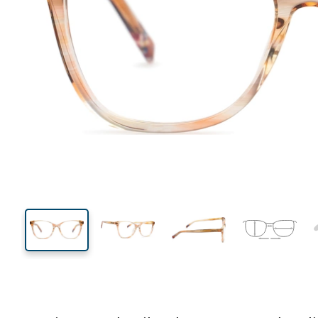
125 mm
Breedte
Glasbreed
43 mm
53 mm
Glashoogte
Glasbreedte