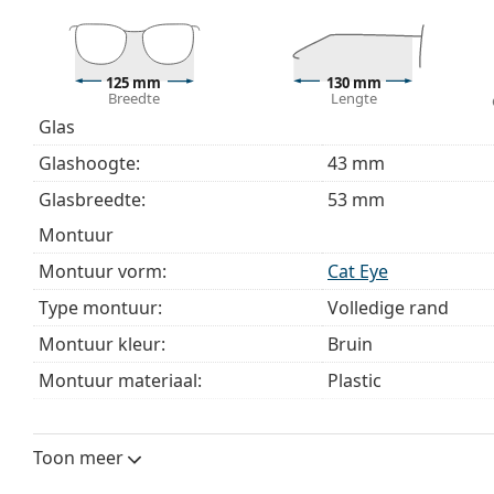
Bekijk het volledige assortiment
brillen
voor meer stijle
bij het kiezen.
Het is een medisch hulpmiddel. Lees de instructies voo
125 mm
130 mm
Breedte
Lengte
Glas
Glashoogte:
43 mm
Glasbreedte:
53 mm
montuur
Montuur vorm:
Cat Eye
Type montuur:
Volledige rand
Montuur kleur:
Bruin
Montuur materiaal:
Plastic
Maat:
S
Breedte:
125 mm
Toon meer
Lengte:
130 mm