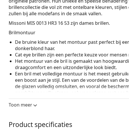
originele patronen. Hun unieke en speelse benadering 
brillencollectie die vol zit met ontelbare kleuren, stijl
zullen bij alle modefans in de smaak vallen.
Missoni MIS 0013 HR3 16 53
zijn dames brillen.
Brilmontuur
De bruine kleur van het montuur past perfect bij ee
donkerblond haar.
Cat eye brillen zijn een perfecte keuze voor mensen
Het montuur van de bril is gemaakt van hoogwaardi
draagcomfort en een uitzonderlijke look biedt.
Een bril met volledige montuur is het meest gebruike
een boost aan je stijl. Een van de voordelen van de b
de glazen volledig omsluiten, en vooral de bescher
geschikt voor alle glazen, ook voor glazen met een 
Accessoires
Toon meer
Wij leveren de brillen in een originele hoes. De kle
Het meegeleverde doekje is ideaal voor het reinige
Product specificaties
modellen worden geleverd met een stoffen zakje in 