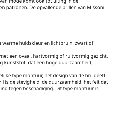
van mode komt ook tot uiting in de
en en patronen. De opvallende brillen van Missoni
n warme huidskleur en lichtbruin, zwart of
 met een ovaal, hartvormig of ruitvormig gezicht.
g kunststof, dat een hoge duurzaamheid,
lijke type montuur, het design van de bril geeft
ril is de stevigheid, de duurzaamheid, het feit dat
ming tegen beschadiging. Dit type montuur is
hogere optische sterkte.
ur van de koker en het ontwerp kunnen variëren.
n en verzorgen van zonnebrillen. Sommige
plaats van een doekje.