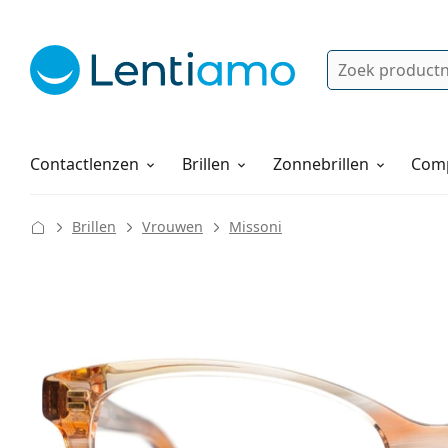
Zoek
Bestaande klant?
Navigatie menu
Lenzenvloeistoffen
Hoe bestellen
Contactlenzen
Brillen
Zonnebrillen
Comp
Brillen
Vrouwen
Missoni