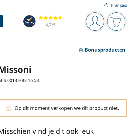
Français
Navigatie
Beoordelingen
Je bent ingelogd
Jouw win
4,7
/5
Bonusproducten
Missoni
MIS 0013 HR3 16 53
Op dit moment verkopen we dit product niet.
Misschien vind je dit ook leuk