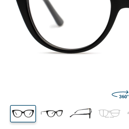
128 mm
Breedte
Glasbreed
41 mm
52 mm
Glashoogte
Glasbreedte