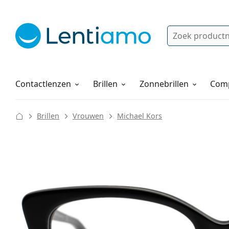
Zoek
Bestaande klant?
Navigatie menu
Lenzenvloeistoffen
Hoe bestellen
Contactlenzen
Brillen
Zonnebrillen
Comp
Brillen
Vrouwen
Michael Kors