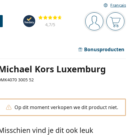
Français
Navigatie
Beoordelingen
Je bent ingelogd
Jouw win
4,7
/5
Bonusproducten
Michael Kors Luxemburg
0MK4070 3005 52
Op dit moment verkopen we dit product niet.
Misschien vind je dit ook leuk