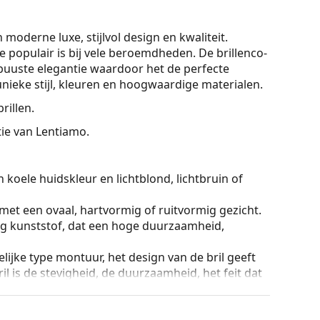
moderne luxe, stijlvol design en kwaliteit.
populair is bij vele beroemdheden. De brillenco­
obuuste elegantie waardoor het de perfecte
ieke stijl, kleuren en hoogwaardige materialen.
rillen.
ctie van Lentiamo.
 koele huidskleur en lichtblond, lichtbruin of
 met een ovaal, hartvormig of ruitvormig gezicht.
g kunststof, dat een hoge duurzaamheid,
lijke type montuur, het design van de bril geeft
ril is de stevigheid, de duurzaamheid, het feit dat
ming tegen beschadiging. Dit type montuur is
hogere optische sterkte.