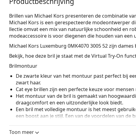
Productbeschrijving
Brillen van Michael Kors presenteren de combinatie van 
Michael Kors is een gerespecteerde modeontwerper die 
llectie omvat een mix van natuurlijke schoonheid en r
modeaccessoire is voor diegenen die houden van een un
Michael Kors Luxemburg 0MK4070 3005 52
zijn dames b
Bekijk, hoe deze bril je staat met de Virtual Try-On fun
Brilmontuur
De zwarte kleur van het montuur past perfect bij een
zwart haar.
Cat eye brillen zijn een perfecte keuze voor mensen
Het montuur van de bril is gemaakt van hoogwaardi
draagcomfort en een uitzonderlijke look biedt.
Een bril met volledige montuur is het meest gebruike
een boost aan je stijl. Een van de voordelen van de b
de glazen volledig omsluiten, en vooral de bescher
geschikt voor alle glazen, ook voor glazen met een 
Toon meer