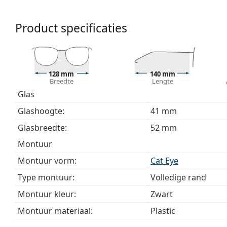
Accessoires
Wij leveren de brillen in een originele hoes. De kle
Product specificaties
Het meegeleverde doekje is ideaal voor het reinige
modellen worden geleverd met een stoffen zakje in 
Bekijk het volledige assortiment
brillen
voor meer stijle
bij het kiezen.
128 mm
140 mm
Breedte
Lengte
Het is een medisch hulpmiddel. Lees de instructies voo
Glas
Glashoogte:
41 mm
Glasbreedte:
52 mm
montuur
Montuur vorm:
Cat Eye
Type montuur:
Volledige rand
Montuur kleur:
Zwart
Montuur materiaal:
Plastic