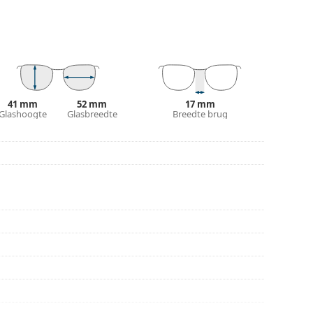
ur van de koker en het ontwerp kunnen variëren.
n en verzorgen van zonnebrillen. Sommige
plaats van een doekje.
n of Bekijk onze
brillengids
als je hulp nodig hebt
41 mm
52 mm
17 mm
Glashoogte
Glasbreedte
Breedte brug
r gebruik.