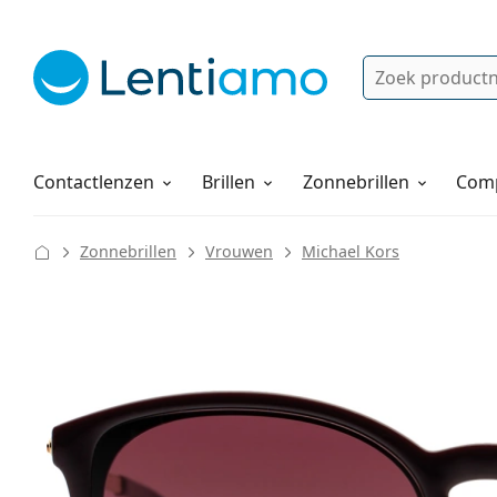
Zoek
Bestaande klant?
Navigatie menu
Lenzenvloeistoffen
Hoe bestellen
Contactlenzen
Brillen
Zonnebrillen
Comp
Zonnebrillen
Vrouwen
Michael Kors