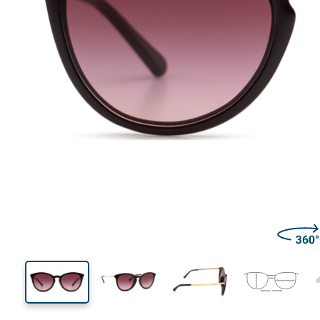
143 mm
Breedte
Glasbreed
44 mm
56 mm
Glashoogte
Glasbreedte