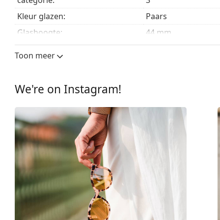
Bekijk het volledige assortiment
zonnebrillen
voor meer
Kleur glazen:
Paars
Glashoogte:
44 mm
Glasbreedte:
56 mm
Toon meer
Lensmateriaal:
Plastic
UV-filter 400:
Ja
We're on Instagram!
montuur
Montuur vorm:
Rechthoek
Montuur kleur:
Paars
Montuur materiaal:
Metaal/Plastic
Maat:
L
Breedte:
143 mm
Lengte:
140 mm
Breedte brug:
18 mm