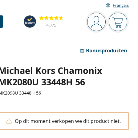
Français
Navigatie
Beoordelingen
Je bent ingelogd
Jouw win
4,7
/5
Bonusproducten
Michael Kors Chamonix
MK2080U 33448H 56
MK2098U 33448H 56
Op dit moment verkopen we dit product niet.