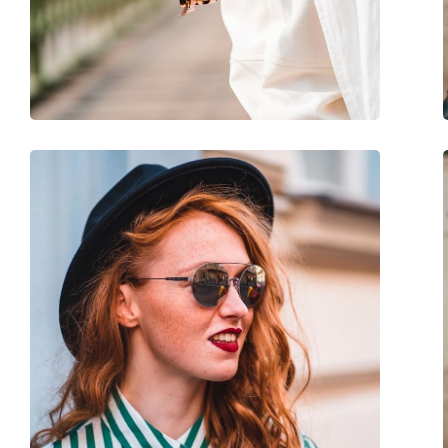
Gewicht:
100 gr
Verstelbare neus-pads:
No
accessoires
Koker:
Ja
Reinigingsdoekje:
Ja
Overig
Geslacht:
Vrouwen
Categorie:
Zonnebrillen
Merk:
Michael Kors
Functie:
Fashion
Code:
MK2098U 33448H 5