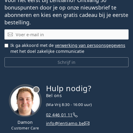
bonuspunten door je op onze nieuwsbrief te
abonneren en kies een gratis cadeau bij je eerste
bestelling.
E-mail
Ik ga akkoord met de
verwerking van persoonsgegevens
met het doel zakelijke communicatie
Schrijf in
Hulp nodig?
Bel ons
(Ma-Vrij 8:30 - 16:00 uur)
02 446 01 11
Damon
info@lentiamo.be
Customer Care