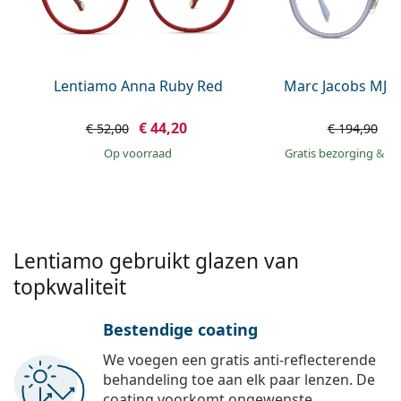
Offline
Alle merken
Persol
Prada
Lentiamo Anna Ruby Red
Marc Jacobs MJ 1
Alle merken
€ 44,20
€
€ 52,00
€ 194,90
op voorraad
Gratis bezorging
&
mo
Lentiamo gebruikt glazen van
topkwaliteit
Bestendige coating
We voegen een gratis anti-reflecterende
behandeling toe aan elk paar lenzen. De
coating voorkomt ongewenste