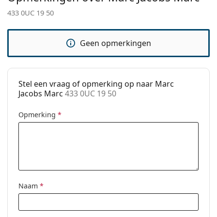
Verstelbare neus-
No
433 0UC 19 50
pads:
Clip-on:
No
Geen opmerkingen
accessoires
Koker:
Ja
Reinigingsdoekje:
Ja
Stel een vraag of opmerking op naar Marc
Jacobs Marc
433 0UC 19 50
Overig
Geslacht:
Vrouwen
Opmerking
*
Categorie:
Brillen
Merk:
Marc Jacobs
Code:
433 0UC 19 50
Naam
*