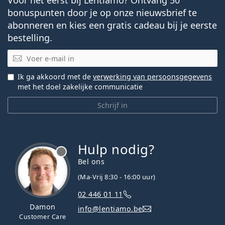
bonuspunten door je op onze nieuwsbrief te
abonneren en kies een gratis cadeau bij je eerste
bestelling.
E-mail
Ik ga akkoord met de
verwerking van persoonsgegevens
met het doel zakelijke communicatie
Schrijf in
Hulp nodig?
Bel ons
(Ma-Vrij 8:30 - 16:00 uur)
02 446 01 11
Damon
info@lentiamo.be
Customer Care