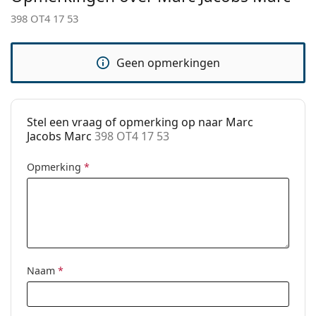
Verstelbare neus-
No
398 OT4 17 53
pads:
Clip-on:
No
Geen opmerkingen
accessoires
Koker:
Ja
Reinigingsdoekje:
Ja
Stel een vraag of opmerking op naar Marc
Jacobs Marc
398 OT4 17 53
Overig
Geslacht:
Vrouwen
Opmerking
*
Categorie:
Brillen
Merk:
Marc Jacobs
Code:
398 OT4 17 53
Naam
*