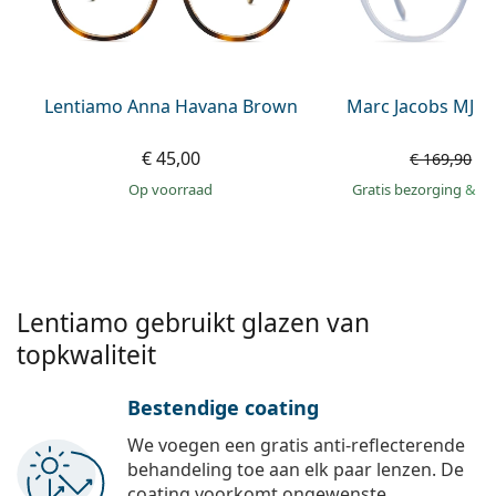
Offline
Alle merken
Persol
Prada
Lentiamo Anna Havana Brown
Marc Jacobs MJ 1
Alle merken
€ 45,00
€
€ 169,90
op voorraad
Gratis bezorging
&
mo
Lentiamo gebruikt glazen van
topkwaliteit
Bestendige coating
We voegen een gratis anti-reflecterende
behandeling toe aan elk paar lenzen. De
coating voorkomt ongewenste