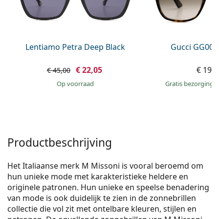
Offline
Alle merken
Persol
Prada
Lentiamo Petra Deep Black
Gucci GG002
Alle merken
€ 22,05
€ 199
€ 45,00
op voorraad
Gratis bezorging
Productbeschrijving
Het Italiaanse merk M Missoni is vooral beroemd om
hun unieke mode met karakteristieke heldere en
originele patronen. Hun unieke en speelse benadering
van mode is ook duidelijk te zien in de zonnebrillen
collectie die vol zit met ontelbare kleuren, stijlen en