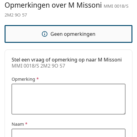
Opmerkingen over M Missoni
Functie:
Fashion
MMI 0018/S
2M2 9O 57
Code:
MMI 0018/S 2M2 9O 57
Geen opmerkingen
Stel een vraag of opmerking op naar M Missoni
MMI 0018/S 2M2 9O 57
Opmerking
*
Naam
*