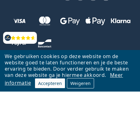
Beoordelingen
We gebruiken cookies op deze website om de
website goed te laten functioneren en je de beste
ervaring te bieden. Door verder gebruik te maken
van deze website ga je hiermee akkoord.
Meer
informatie
Accepteren
Weigeren
Terug naar de homepagina
Ga omhoog
Français
Lentiamo.be is eigendom van en wordt beheerd door Lentiamo s.r.o.,
Tsjechië
Hier al 18 jaar voor jou.