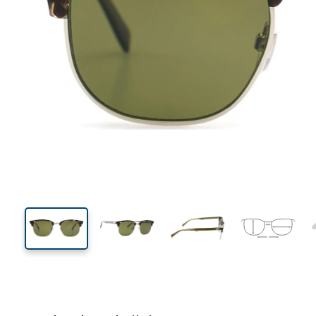
136 mm
Breedte
Glasbreed
43 mm
52 mm
Glashoogte
Glasbreedte