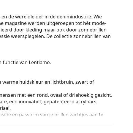
 en de wereldleider in de denimindustrie. Wie
Time magazine werden uitgeroepen tot hét mode-
inieerd door kleding maar ook door zonnebrillen
essie weerspiegelen. De collectie zonnebrillen van
On functie van Lentiamo.
n warme huidskleur en lichtbruin, zwart of
mensen met een rond, ovaal of driehoekig gezicht.
te, een innovatief, gepatenteerd acrylhars.
iaal.
sitie en pasvorm van je brillen zachtjes aan te
eus steunen moet altijd worden gedaan door een