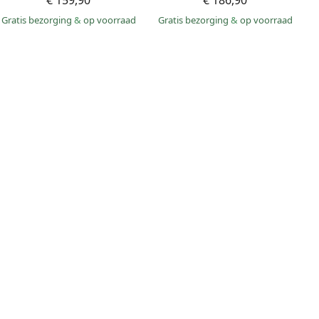
€ 159,90
€ 186,90
Gratis bezorging
&
op voorraad
Gratis bezorging
&
op voorraad