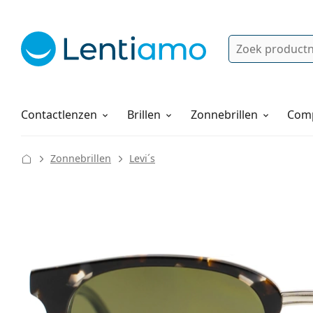
Zoek
Bestaande klant?
Navigatie menu
Lenzenvloeistoffen
Hoe bestellen
Contactlenzen
Brillen
Zonnebrillen
Comp
Zonnebrillen
Levi´s