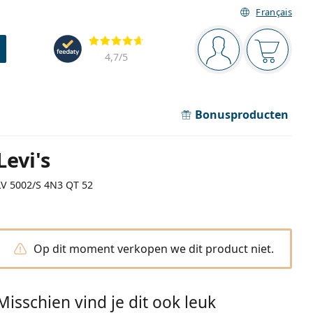
Français
Navigatie
Beoordelingen
Je bent ingelogd
Jouw win
4,7
/5
Bonusproducten
Levi's
LV 5002/S 4N3 QT 52
Op dit moment verkopen we dit product niet.
Misschien vind je dit ook leuk