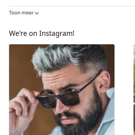
Glasbreedte:
52 mm
Toon meer
Lensmateriaal:
Plastic
UV-filter 400:
Ja
We're on Instagram!
montuur
Montuur vorm:
Vierkant
Montuur kleur:
Bruin
Montuur materiaal:
Eco-friendly - Hexet
Maat:
M
Breedte:
136 mm
Lengte:
145 mm
Breedte brug:
20 mm
Gewicht:
100 gr
Verstelbare neus-pads:
Ja