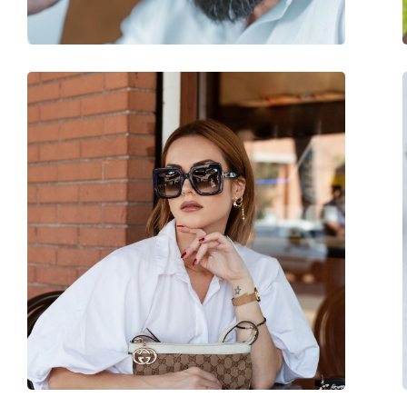
accessoires
Koker:
Ja
Reinigingsdoekje:
Ja
Overig
Geslacht:
Unisex
Categorie:
Zonnebrillen
Merk:
Levi´s
Functie:
Fashion
Code:
LV 5002/S 4N3 QT 5