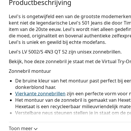
Productbeschrijving
Levi's is ongetwijfeld een van de grootste modemerken
kent niet de legendarische Levi's 501 Jeans die door 
item van de 20ste eeuw. Levi's wordt niet alleen gedef
die moed, originaliteit en bovenal authentieke zelfexpr
Levi's is uniek en gewild bij echte modefans.
Levi's LV 5002/S 4N3 QT 52
zijn unisex zonnebrillen.
Bekijk, hoe deze zonnebril je staat met de Virtual Try-
Zonnebril montuur
De bruine kleur van het montuur past perfect bij ee
donkerblond haar.
Vierkante zonnebrillen
zijn een perfecte vorm voor 
Het montuur van de zonnebril is gemaakt van Hexeta
Hexetaat is een recycleerbaar milieuvriendelijk mater
Verstelbare neus steunen stellen je in staat om de po
passen voor meer comfort. De aanpassing van de n
ervaren opticien om schade of breuk te voorkomen.
Toon meer