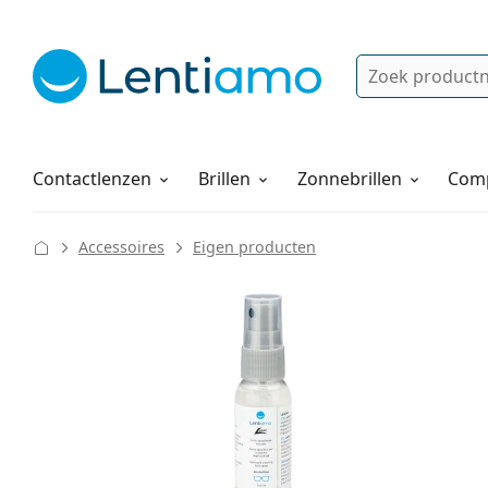
Zoek
Bestaande klant?
Navigatie menu
Lenzenvloeistoffen
Hoe bestellen
Contactlenzen
Brillen
Zonnebrillen
Comp
Accessoires
Eigen producten