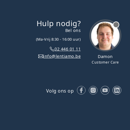
Hulp nodig?
Bel ons
(Ma-Vrij 8:30 - 16:00 uur)
02 446 01 11
info@lentiamo.be
Damon
Customer Care
Facebook
Instagram
YouTube
Lin
Volg ons op