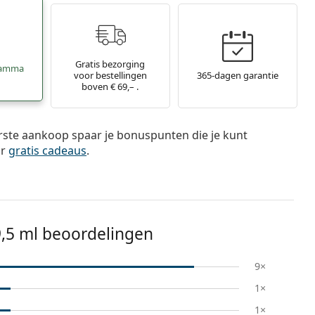
Gratis bezorging
ramma
voor bestellingen
365-dagen garantie
boven € 69,– .
rste aankoop spaar je bonuspunten die je kunt
or
gratis cadeaus
.
9,5 ml beoordelingen
9×
1×
1×