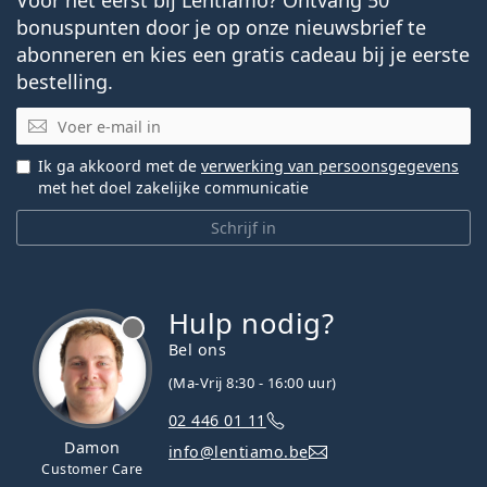
bonuspunten door je op onze nieuwsbrief te
abonneren en kies een gratis cadeau bij je eerste
bestelling.
E-mail
Ik ga akkoord met de
verwerking van persoonsgegevens
met het doel zakelijke communicatie
Schrijf in
Hulp nodig?
Bel ons
(Ma-Vrij 8:30 - 16:00 uur)
02 446 01 11
Damon
info@lentiamo.be
Customer Care