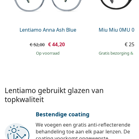
Offline
Alle merken
Persol
Prada
Lentiamo Anna Ash Blue
Miu Miu 0MU 01
Alle merken
€ 44,20
€ 250
€ 52,00
op voorraad
Gratis bezorging
&
mo
Lentiamo gebruikt glazen van
topkwaliteit
Bestendige coating
We voegen een gratis anti-reflecterende
behandeling toe aan elk paar lenzen. De
coating voorkomt ongewenste