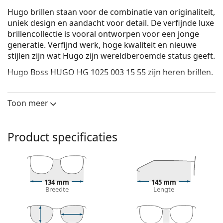
Hugo brillen staan voor de combinatie van originaliteit,
uniek design en aandacht voor detail. De verfijnde luxe
brillencollectie is vooral ontworpen voor een jonge
generatie. Verfijnd werk, hoge kwaliteit en nieuwe
stijlen zijn wat Hugo zijn wereldberoemde status geeft.
Hugo Boss HUGO HG 1025 003 15 55
zijn heren brillen.
Bekijk, hoe deze bril je staat met de Virtual Try-On
functie van Lentiamo.
Toon meer
Brilmontuur
De zwarte kleur van het montuur past perfect bij
Product specificaties
een koele huidskleur en lichtblond, lichtbruin of
zwart haar.
Rechthoekige brillen zijn een perfecte keuze voor
mensen met een ovaal of rond gezicht.
134 mm
145 mm
Het montuur van de bril is gemaakt van
Breedte
Lengte
hoogwaardig kunststof, dat een hoge
duurzaamheid, draagcomfort en een uitzonderlijke
look biedt.