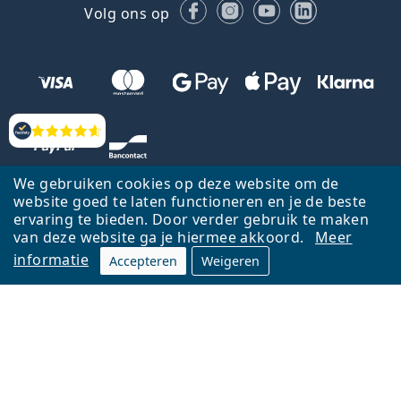
Facebook
Instagram
YouTube
LinkedIn
Volg ons op
Beoordelingen
We gebruiken cookies op deze website om de
website goed te laten functioneren en je de beste
ervaring te bieden. Door verder gebruik te maken
van deze website ga je hiermee akkoord.
Meer
informatie
Accepteren
Weigeren
Terug naar de homepagina
Ga omhoog
Français
Lentiamo.be is eigendom van en wordt beheerd door Lentiamo s.r.o.,
Tsjechië
Hier al 18 jaar voor jou.