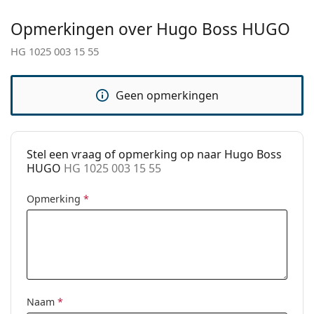
Het is een medisch hulpmiddel. Lees de instructies
Gewicht:
110 gr
voor gebruik.
Opmerkingen over Hugo Boss HUGO
Verstelbare neus-
No
HG 1025 003 15 55
pads:
Verende
No
Geen opmerkingen
scharnier:
accessoires
Koker:
Ja
Stel een vraag of opmerking op naar Hugo Boss
Reinigingsdoekje:
Ja
HUGO
HG 1025 003 15 55
Overig
Opmerking
*
Geslacht:
Zonnebril voor mannen
Categorie:
Brillen
Merk:
Hugo
Code:
HG 1025 003 15 55
Naam
*