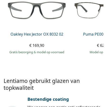
Saline lenzenvloeistof
02 446 01 11
Marc Jacobs
Bonusschema
Gucci
Alle lenzenvloeistoffen
Online
Alle merken
Persol
Prada
Oakley Hex Jector OX 8032 02
Puma PE0027
Alle merken
€ 169,90
€ 62,
Gratis bezorging
&
model op voorraad
model op 
Lentiamo gebruikt glazen van
topkwaliteit
Bestendige coating