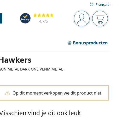
Français
Navigatie
Beoordelingen
Je bent ingelogd
Jouw win
4,7
/5
Bonusproducten
Hawkers
GUN METAL DARK ONE VENM METAL
Op dit moment verkopen we dit product niet.
Misschien vind je dit ook leuk