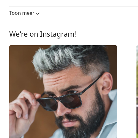
Glasbreedte:
60 mm
Toon meer
Lensmateriaal:
Plastic
UV-filter 400:
Ja
We're on Instagram!
montuur
Montuur vorm:
Vierkant
Montuur kleur:
Bruin
Montuur materiaal:
Metaal
Maat:
M
Breedte:
140 mm
Lengte:
140 mm
Breedte brug:
10 mm
Gewicht:
45 gr
Verstelbare neus-pads:
Ja