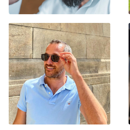
accessoires
Koker:
No
Reinigingsdoekje:
No
Overig
Geslacht:
Unisex
Categorie:
Zonnebrillen
Merk:
Hawkers
Functie:
Fashion
Code:
Gun Metal Dark On