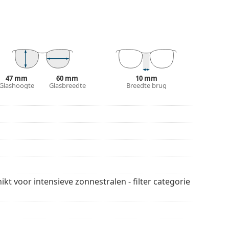
licht zonder het contrast te beïnvloeden of de
s onmiskenbare voordelen het lichte gewicht en de
% bescherming biedt tegen zonlicht. De glazen
 categorie 3 (lichttransmissie 8 – 18% ). Ze zijn
het strand of in de stad.
47 mm
60 mm
10 mm
 stijlen van populaire merken.
Glashoogte
Glasbreedte
Breedte brug
ikt voor intensieve zonnestralen - filter categorie