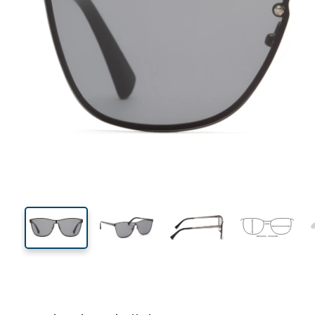
140 mm
Breedte
Glasbreed
47 mm
60 mm
Glashoogte
Glasbreedte