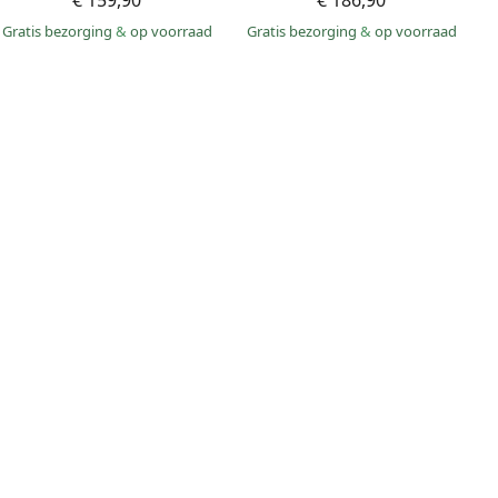
€ 159,90
€ 186,90
Gratis bezorging
&
op voorraad
Gratis bezorging
&
op voorraad