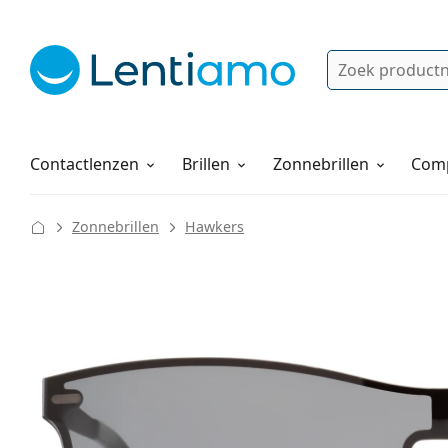
Zoek
Bestaande klant?
Navigatie menu
Lenzenvloeistoffen
Hoe bestellen
Contactlenzen
Brillen
Zonnebrillen
Comp
Zonnebrillen
Hawkers