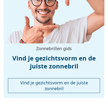
Maat:
L
Breedte:
141 mm
Lengte:
145 mm
Breedte brug:
20 mm
Gewicht:
105 gr
Verstelbare neus-
No
Zonnebrillen gids
pads:
Vind je gezichtsvorm en de
Verende scharnier:
No
accessoires
juiste zonnebril
Koker:
No
Reinigingsdoekje:
No
Vind je gezichtsvorm en de juiste
Overig
zonnebril
Geslacht:
Unisex
Categorie:
Zonnebrillen