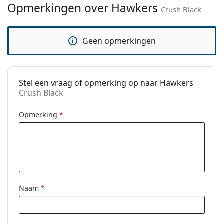
Opmerkingen over Hawkers
Merk:
Hawkers
Crush Black
Functie:
Fashion
Geen opmerkingen
Code:
Crush Black
Stel een vraag of opmerking op naar Hawkers
Crush Black
Opmerking
*
Naam
*