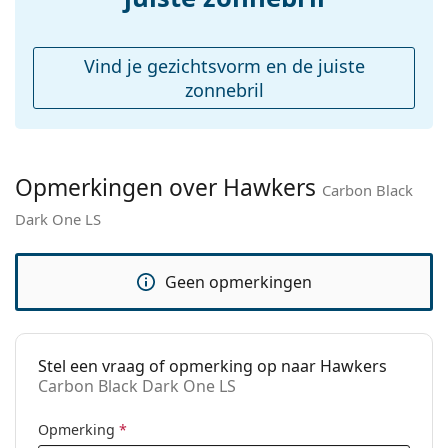
Reinigingsdoekje:
No
Overig
Vind je gezichtsvorm en de juiste
Geslacht:
Unisex
zonnebril
Categorie:
Zonnebrillen
Merk:
Hawkers
Opmerkingen over Hawkers
Functie:
Fashion
Carbon Black
Dark One LS
Code:
Carbon Black Dark One LS
Geen opmerkingen
Stel een vraag of opmerking op naar Hawkers
Carbon Black Dark One LS
Opmerking
*