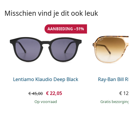
Offline
Alle merken
Persol
Misschien vind je dit ook leuk
Prada
AANBIEDING −51%
Alle merken
Lentiamo Klaudio Deep Black
Ray-Ban Bill R
€ 22,05
€ 129
€ 45,00
op voorraad
Gratis bezorging