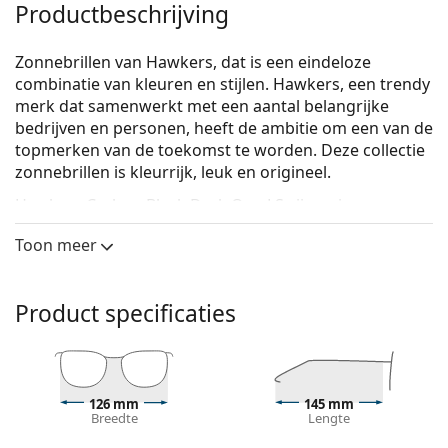
Productbeschrijving
Zonnebrillen van Hawkers, dat is een eindeloze
combinatie van kleuren en stijlen. Hawkers, een trendy
merk dat samenwerkt met een aantal belangrijke
bedrijven en personen, heeft de ambitie om een van de
topmerken van de toekomst te worden. Deze collectie
zonnebrillen is kleurrijk, leuk en origineel.
Hawkers Carbon Black Dark One LS
zijn unisex
zonnebrillen.
Toon meer
Bekijk, hoe deze zonnebril je staat met de Virtual Try-
On functie van Lentiamo.
Product specificaties
Zonnebril montuur
De zwarte kleur van het montuur past perfect bij
een koele huidskleur en lichtblond, lichtbruin of
zwart haar.
126 mm
145 mm
Vierkante zonnebrillen
zijn een perfecte vorm voor
Breedte
Lengte
mensen met een rond, ovaal of driehoekig gezicht.