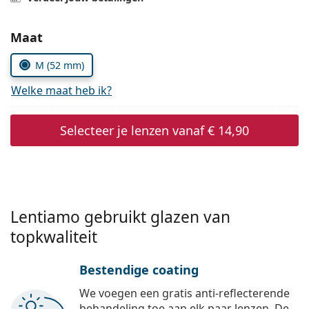
Offline
Alle merken
Persol
Kies parameters:
Maat
Prada
M (52 mm)
Alle merken
Welke maat heb ik?
Selecteer je lenzen vanaf
€ 14,90
Lentiamo gebruikt glazen van
topkwaliteit
Bestendige coating
We voegen een gratis anti-reflecterende
behandeling toe aan elk paar lenzen. De