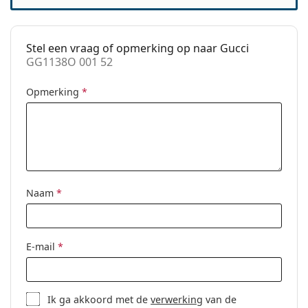
scharnier:
Clip-on:
No
Stel een vraag of opmerking op naar Gucci
accessoires
GG1138O 001 52
Koker:
Ja
Opmerking
*
Reinigingsdoekje:
Ja
Overig
Geslacht:
Zonnebril voor mannen
Categorie:
Brillen
Merk:
Gucci
Naam
*
Code:
GG1138O 001 52
E-mail
*
Ik ga akkoord met de
verwerking
van de