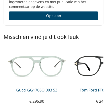
ingevoerde gegevens en met publicatie van het
commentaar op de website.
Opslaan
Misschien vind je dit ook leuk
Gucci GG1708O 003 53
Tom Ford FT60
€ 295,90
€ 249