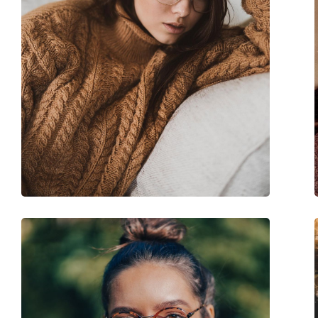
Verende scharnier:
No
Clip-on:
No
accessoires
Koker:
Ja
Reinigingsdoekje:
Ja
Overig
Geslacht:
Zonnebril voor ma
Categorie:
Brillen
Merk:
Gucci
Code:
GG0934OA 004 56