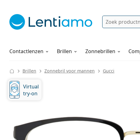
Zoek
Bestaande klant?
Navigatie menu
Lenzenvloeistoffen
Hoe bestellen
Contactlenzen
Brillen
Zonnebrillen
Comp
Brillen
Zonnebril voor mannen
Gucci
Virtual
try-on