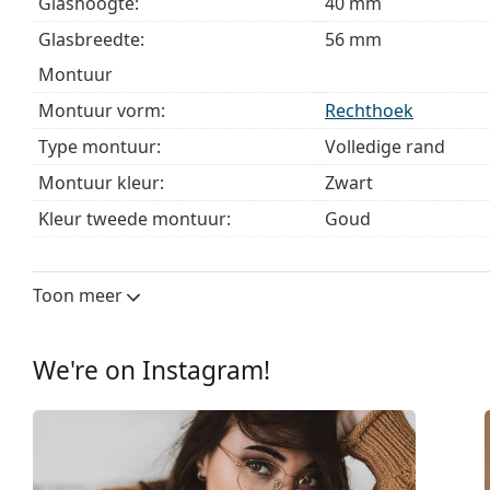
Glashoogte:
40 mm
Het is een medisch hulpmiddel. Lees de instructies voo
Glasbreedte:
56 mm
montuur
Montuur vorm:
Rechthoek
Type montuur:
Volledige rand
Montuur kleur:
Zwart
Kleur tweede montuur:
Goud
Montuur materiaal:
Metaal/Plastic
Maat:
M
Toon meer
Breedte:
139 mm
Lengte:
145 mm
We're on Instagram!
Breedte brug:
18 mm
Gewicht:
185 gr
Verstelbare neus-pads:
Ja