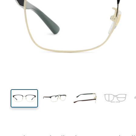
139 mm
Breedte
Glasbreed
40 mm
56 mm
Glashoogte
Glasbreedte