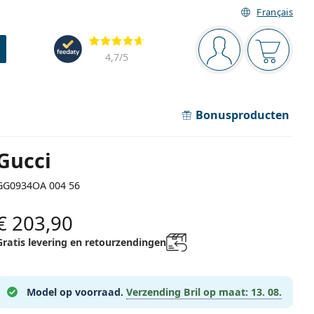
Français
Navigatie
Beoordelingen
Je bent ingelogd
Jouw win
4,7
/5
Bonusproducten
Gucci
GG0934OA 004 56
€ 203,90
Gratis levering en retourzendingen
Model op voorraad.
Verzending Bril op maat:
13. 08.