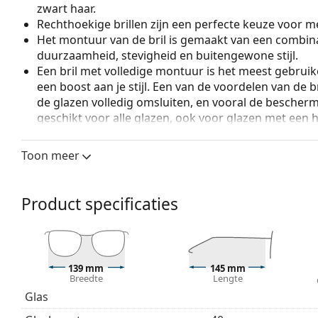
zwart haar.
Rechthoekige brillen zijn een perfecte keuze voor m
Het montuur van de bril is gemaakt van een combina
duurzaamheid, stevigheid en buitengewone stijl.
Een bril met volledige montuur is het meest gebruike
een boost aan je stijl. Een van de voordelen van de b
de glazen volledig omsluiten, en vooral de bescher
geschikt voor alle glazen, ook voor glazen met een 
Verstelbare neuspads maken een kleine aanpassing v
mogelijk. De neuspads passen zich aan de vorm van
Toon meer
draagcomfort. Het aanpassen van de neuspads moet
om schade of breuk door ondeskundige behandelin
Product specificaties
Accessoires
Wij leveren de brillen in een originele hoes. De kle
Het meegeleverde doekje is ideaal voor het reinige
modellen worden geleverd met een stoffen zakje in 
139 mm
145 mm
Breedte
Lengte
Bekijk het volledige assortiment
brillen
voor meer stijle
Glas
bij het kiezen.