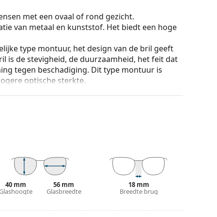
ensen met een ovaal of rond gezicht.
tie van metaal en kunststof. Het biedt een hoge
lijke type montuur, het design van de bril geeft
ril is de stevigheid, de duurzaamheid, het feit dat
ming tegen beschadiging. Dit type montuur is
hogere optische sterkte.
an de positie en de pasvorm van de bril
 de neus aan en zorgen zo voor meer
 altijd worden gedaan door een ervaren opticien
g te voorkomen.
ur van de koker en het ontwerp kunnen variëren.
n en verzorgen van zonnebrillen. Sommige
plaats van een doekje.
40 mm
56 mm
18 mm
n of Bekijk onze
Glashoogte
Glasbreedte
brillengids
als je hulp nodig hebt
Breedte brug