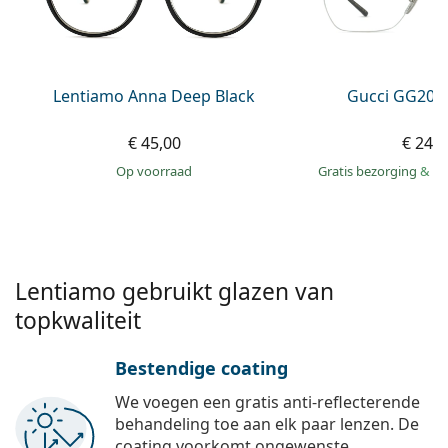
Offline
Alle merken
Persol
Prada
Lentiamo Anna Deep Black
Gucci GG209
Alle merken
€ 45,00
€ 249
op voorraad
Gratis bezorging
&
mo
Lentiamo gebruikt glazen van
topkwaliteit
Bestendige coating
We voegen een gratis anti-reflecterende
behandeling toe aan elk paar lenzen. De
coating voorkomt ongewenste