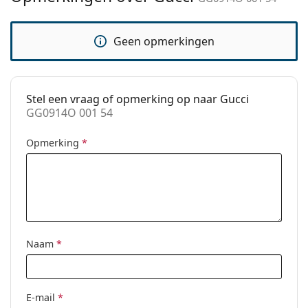
Verstelbare neus-
No
pads:
Geen opmerkingen
Verende
No
scharnier:
Clip-on:
No
Stel een vraag of opmerking op naar Gucci
accessoires
GG0914O 001 54
Koker:
Ja
Opmerking
*
Reinigingsdoekje:
Ja
Overig
Geslacht:
Vrouwen
Categorie:
Brillen
Merk:
Gucci
Naam
*
Code:
GG0914O 001 54
E-mail
*