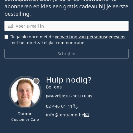
abonneren en kies een gratis cadeau bij je eerste
bestelling.
E-mail
Ik ga akkoord met de
verwerking van persoonsgegevens
met het doel zakelijke communicatie
Schrijf in
Hulp nodig?
Bel ons
(Ma-Vrij 8:30 - 16:00 uur)
02 446 01 11
Damon
info@lentiamo.be
Customer Care