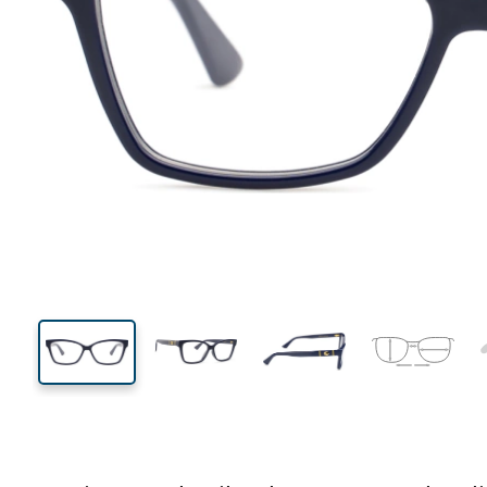
134 mm
Breedte
Glasbreed
39 mm
55 mm
Glashoogte
Glasbreedte