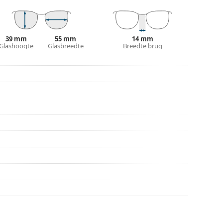
n of Bekijk onze
brillengids
als je hulp nodig hebt
r gebruik.
39 mm
55 mm
14 mm
Glashoogte
Glasbreedte
Breedte brug