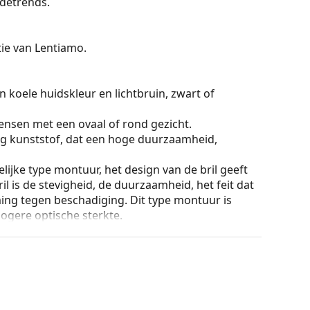
detrends.
ctie van Lentiamo.
 koele huidskleur en lichtbruin, zwart of
ensen met een ovaal of rond gezicht.
g kunststof, dat een hoge duurzaamheid,
lijke type montuur, het design van de bril geeft
ril is de stevigheid, de duurzaamheid, het feit dat
ming tegen beschadiging. Dit type montuur is
hogere optische sterkte.
ur van de koker en het ontwerp kunnen variëren.
n en verzorgen van zonnebrillen. Sommige
plaats van een doekje.