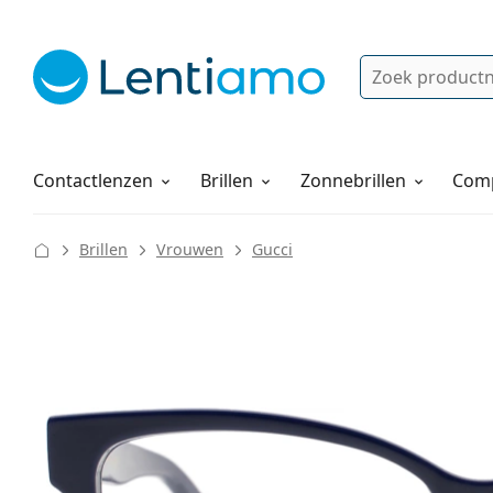
Zoek
Bestaande klant?
Navigatie menu
Lenzenvloeistoffen
Hoe bestellen
Contactlenzen
Brillen
Zonnebrillen
Comp
Brillen
Vrouwen
Gucci