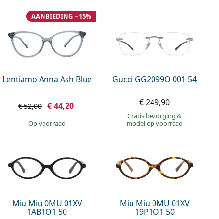
AANBIEDING −15%
Lentiamo Anna Ash Blue
Gucci GG2099O 001 54
€ 249,90
€ 44,20
€ 52,00
Gratis bezorging
&
op voorraad
model op voorraad
Miu Miu 0MU 01XV
Miu Miu 0MU 01XV
1AB1O1 50
19P1O1 50