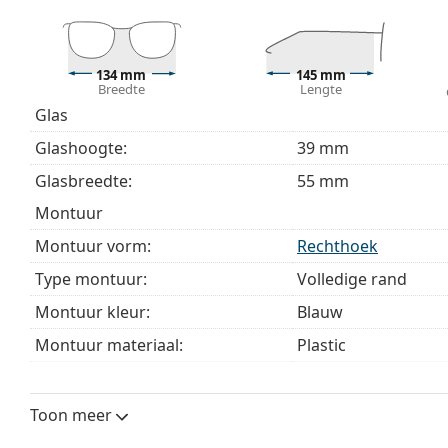
Bekijk het volledige assortiment
brillen
voor meer stijle
bij het kiezen.
Het is een medisch hulpmiddel. Lees de instructies voo
134 mm
145 mm
Breedte
Lengte
Glas
Glashoogte:
39 mm
Glasbreedte:
55 mm
montuur
Montuur vorm:
Rechthoek
Type montuur:
Volledige rand
Montuur kleur:
Blauw
Montuur materiaal:
Plastic
Maat:
M
Breedte:
134 mm
Toon meer
Lengte:
145 mm