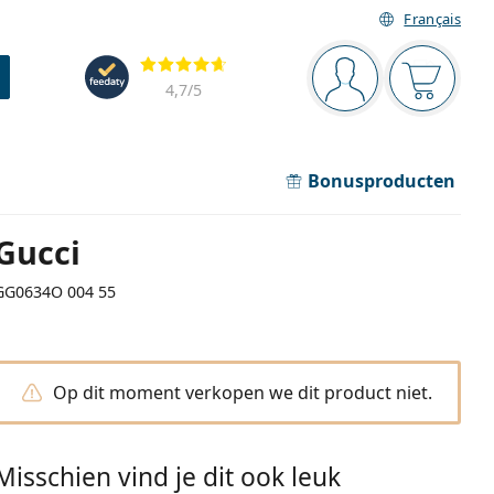
Français
Navigatie
Beoordelingen
Je bent ingelogd
Jouw win
4,7
/5
Bonusproducten
Gucci
GG0634O 004 55
Op dit moment verkopen we dit product niet.
Misschien vind je dit ook leuk