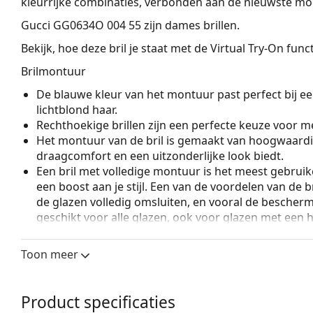
kleurrijke combinaties, verbonden aan de nieuwste mo
Gucci GG0634O 004 55
zijn dames brillen.
Bekijk, hoe deze bril je staat met de Virtual Try-On fun
Brilmontuur
De blauwe kleur van het montuur past perfect bij een
lichtblond haar.
Rechthoekige brillen zijn een perfecte keuze voor m
Het montuur van de bril is gemaakt van hoogwaardi
draagcomfort en een uitzonderlijke look biedt.
Een bril met volledige montuur is het meest gebruike
een boost aan je stijl. Een van de voordelen van de b
de glazen volledig omsluiten, en vooral de bescher
geschikt voor alle glazen, ook voor glazen met een 
Accessoires
Toon meer
Wij leveren de brillen in een originele hoes. De kle
Het meegeleverde doekje is ideaal voor het reinige
modellen worden geleverd met een stoffen zakje in 
Product specificaties