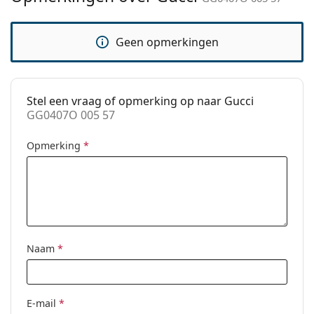
Verstelbare neus-
No
pads:
Geen opmerkingen
Verende
No
scharnier:
Clip-on:
No
Stel een vraag of opmerking op naar Gucci
accessoires
GG0407O 005 57
Koker:
Ja
Opmerking
*
Reinigingsdoekje:
Ja
Overig
Geslacht:
Zonnebril voor mannen
Categorie:
Brillen
Merk:
Gucci
Naam
*
Code:
GG0407O 005 57
E-mail
*