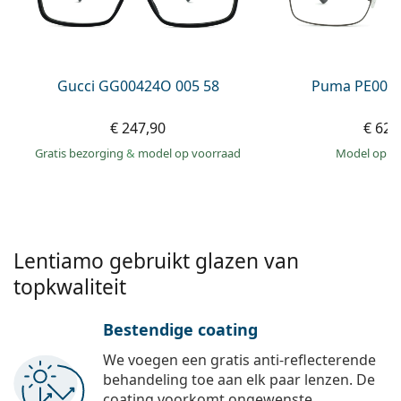
Offline
Alle merken
Persol
Prada
Gucci GG00424O 005 58
Puma PE0027
Alle merken
€ 247,90
€ 62,
Gratis bezorging
&
model op voorraad
model op 
Lentiamo gebruikt glazen van
topkwaliteit
Bestendige coating
We voegen een gratis anti-reflecterende
behandeling toe aan elk paar lenzen. De
coating voorkomt ongewenste