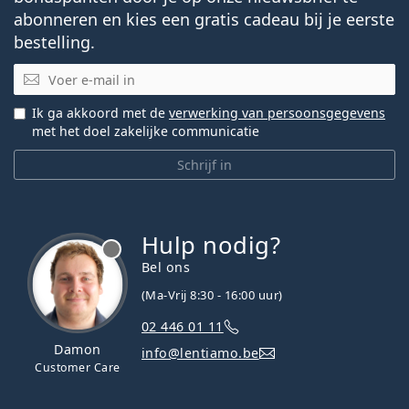
abonneren en kies een gratis cadeau bij je eerste
bestelling.
E-mail
Ik ga akkoord met de
verwerking van persoonsgegevens
met het doel zakelijke communicatie
Schrijf in
Hulp nodig?
Bel ons
(Ma-Vrij 8:30 - 16:00 uur)
02 446 01 11
Damon
info@lentiamo.be
Customer Care