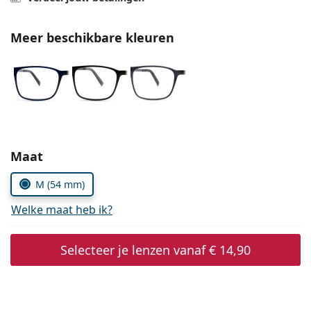
Offline
Alle merken
Persol
Meer beschikbare kleuren
Prada
Alle merken
Kies parameters:
Maat
M (54 mm)
Welke maat heb ik?
Selecteer je lenzen vanaf
€ 14,90