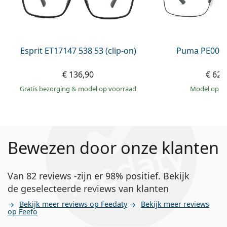
Esprit ET17147 538 53 (clip-on)
Puma PE0027
€ 136,90
€ 62,
Gratis bezorging
&
model op voorraad
model op 
Bewezen door onze klanten
Van 82 reviews -zijn er 98% positief. Bekijk
de geselecteerde reviews van klanten
Bekijk meer reviews op Feedaty
Bekijk meer reviews
op Feefo