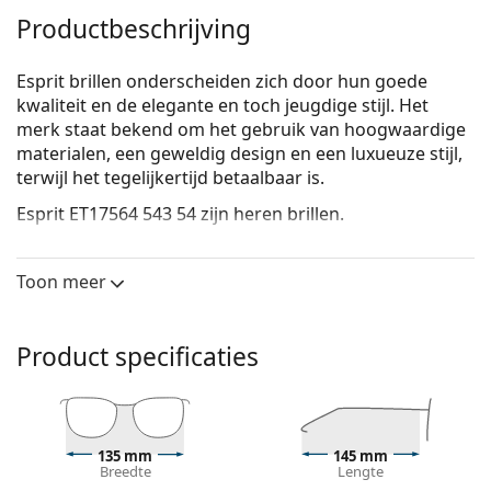
Productbeschrijving
Esprit brillen onderscheiden zich door hun goede
kwaliteit en de elegante en toch jeugdige stijl. Het
merk staat bekend om het gebruik van hoogwaardige
materialen, een geweldig design en een luxueuze stijl,
terwijl het tegelijkertijd betaalbaar is.
Esprit ET17564 543 54
zijn heren brillen.
Brilmontuur
Toon meer
De blauwe kleur van het montuur past perfect bij
een koele huidskleur en lichtbruin, zwart of
lichtblond haar.
Product specificaties
Rechthoekige brillen zijn een perfecte keuze voor
mensen met een ovaal of rond gezicht.
Het montuur van de bril is gemaakt van
hoogwaardig kunststof, dat een hoge
duurzaamheid, draagcomfort en een uitzonderlijke
135 mm
145 mm
Breedte
Lengte
look biedt.