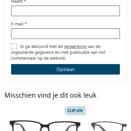
Code:
ET17564 543 54
Naam
*
E-mail
*
Ik ga akkoord met de
verwerking
van de
ingevoerde gegevens en met publicatie van het
commentaar op de website.
Opslaan
Misschien vind je dit ook leuk
CLIP-ON