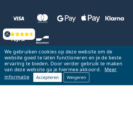
Beoordelingen
We gebruiken cookies op deze website om de
website goed te laten functioneren en je de beste
ervaring te bieden. Door verder gebruik te maken
van deze website ga je hiermee akkoord.
Meer
informatie
Accepteren
Weigeren
Terug naar de homepagina
Ga omhoog
Français
Lentiamo.be is eigendom van en wordt beheerd door Lentiamo s.r.o.,
Tsjechië
Hier al 18 jaar voor jou.