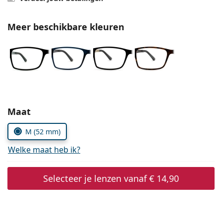
Offline
Alle merken
Persol
Meer beschikbare kleuren
Prada
Alle merken
Kies parameters:
Maat
M (52 mm)
Welke maat heb ik?
Selecteer je lenzen vanaf
€ 14,90