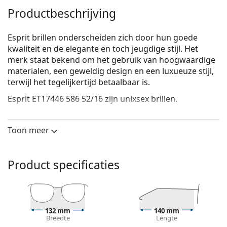
Productbeschrijving
Esprit brillen onderscheiden zich door hun goede
kwaliteit en de elegante en toch jeugdige stijl. Het
merk staat bekend om het gebruik van hoogwaardige
materialen, een geweldig design en een luxueuze stijl,
terwijl het tegelijkertijd betaalbaar is.
Esprit ET17446 586 52/16
zijn unixsex brillen.
Bekijk, hoe deze bril je staat met de Virtual Try-On
functie van Lentiamo.
Toon meer
Brilmontuur
De zwarte kleur van het montuur past perfect bij
Product specificaties
een koele huidskleur en lichtblond, lichtbruin of
zwart haar.
Rechthoekige brillen zijn een perfecte keuze voor
mensen met een ovaal of rond gezicht.
132 mm
140 mm
Het montuur van de bril is gemaakt van
Breedte
Lengte