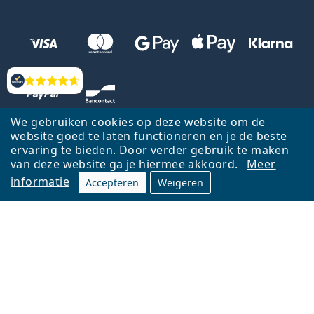
Beoordelingen
We gebruiken cookies op deze website om de
website goed te laten functioneren en je de beste
ervaring te bieden. Door verder gebruik te maken
van deze website ga je hiermee akkoord.
Meer
informatie
Accepteren
Weigeren
Terug naar de homepagina
Ga omhoog
Français
Lentiamo.be is eigendom van en wordt beheerd door Lentiamo s.r.o.,
Tsjechië
Hier al 18 jaar voor jou.