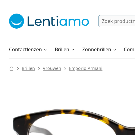
Zoek
Bestaande klant?
Navigatie menu
Lenzenvloeistoffen
Hoe bestellen
Contactlenzen
Brillen
Zonnebrillen
Comp
Brillen
Vrouwen
Emporio Armani