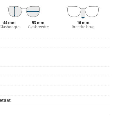
ur van de koker en het ontwerp kunnen variëren.
n en verzorgen van zonnebrillen. Sommige
plaats van een doekje.
44 mm
53 mm
16 mm
n of Bekijk onze
Glashoogte
Glasbreedte
brillengids
als je hulp nodig hebt
Breedte brug
r gebruik.
cetaat