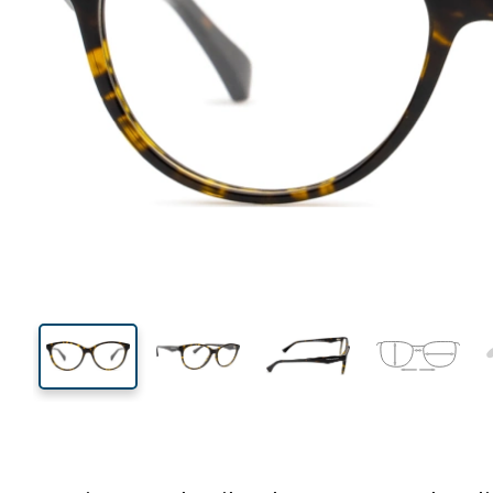
133 mm
Breedte
Glasbreed
44 mm
53 mm
Glashoogte
Glasbreedte