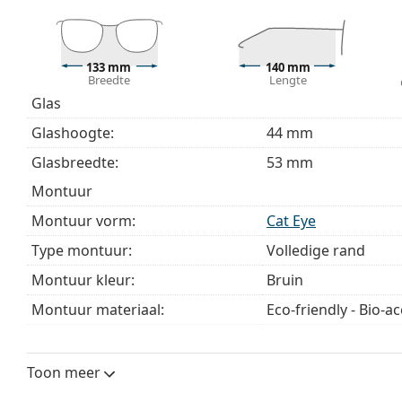
Wij leveren de brillen in een originele hoes. De kle
Het meegeleverde doekje is ideaal voor het reinige
modellen worden geleverd met een stoffen zakje in 
133 mm
140 mm
Breedte
Lengte
Bekijk het volledige assortiment
brillen
voor meer stijle
Glas
bij het kiezen.
Glashoogte:
44 mm
Het is een medisch hulpmiddel. Lees de instructies voo
Glasbreedte:
53 mm
montuur
Montuur vorm:
Cat Eye
Type montuur:
Volledige rand
Montuur kleur:
Bruin
Montuur materiaal:
Eco-friendly - Bio-a
Maat:
M
Breedte:
133 mm
Toon meer
Lengte:
140 mm