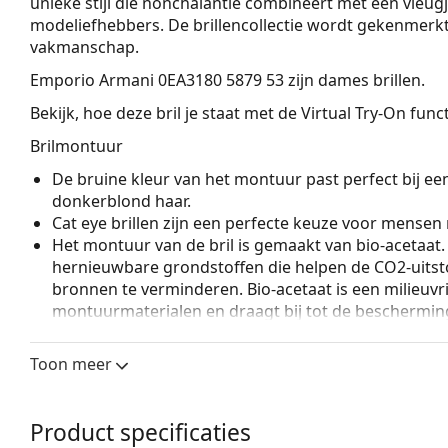
unieke stijl die nonchalantie combineert met een vleugj
modeliefhebbers. De brillencollectie wordt gekenmerkt
vakmanschap.
Emporio Armani 0EA3180 5879 53
zijn dames brillen.
Bekijk, hoe deze bril je staat met de Virtual Try-On fun
Brilmontuur
De bruine kleur van het montuur past perfect bij ee
donkerblond haar.
Cat eye brillen zijn een perfecte keuze voor mensen
Het montuur van de bril is gemaakt van bio-acetaat. 
hernieuwbare grondstoffen die helpen de CO2-uitsto
bronnen te verminderen. Bio-acetaat is een milieuvri
montuurmaterialen en draagt bij tot de bescherming
Een bril met volledige montuur is het meest gebruike
een boost aan je stijl. Een van de voordelen van de b
Toon meer
de glazen volledig omsluiten, en vooral de bescher
geschikt voor alle glazen, ook voor glazen met een 
Product specificaties
Accessoires