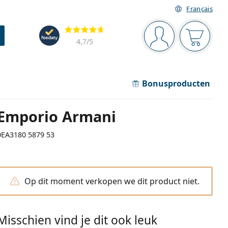
Français
Navigatie
Beoordelingen
Je bent ingelogd
Jouw win
4,7
/5
Bonusproducten
Emporio Armani
0EA3180 5879 53
Op dit moment verkopen we dit product niet.
Misschien vind je dit ook leuk