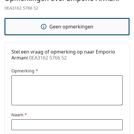
voor gebruik.
Verstelbare neus-
No
0EA3162 5766 52
pads:
Verende
No
Geen opmerkingen
scharnier:
accessoires
Koker:
Ja
Stel een vraag of opmerking op naar Emporio
Reinigingsdoekje:
Ja
Armani
0EA3162 5766 52
Overig
Opmerking
*
Geslacht:
Vrouwen
Categorie:
Brillen
Merk:
Emporio Armani
Code:
0EA3162 5766 52
Naam
*