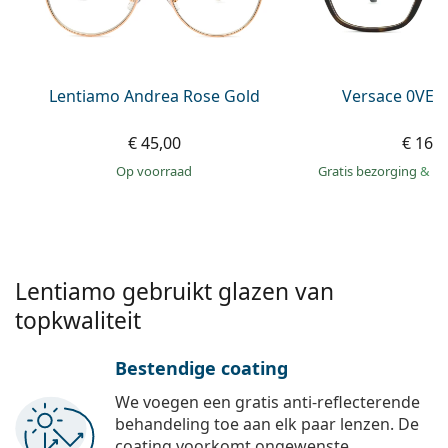
Offline
Alle merken
Persol
Prada
Lentiamo Andrea Rose Gold
Versace 0VE3
Alle merken
€ 45,00
€ 165
op voorraad
Gratis bezorging
&
mo
Lentiamo gebruikt glazen van
topkwaliteit
Bestendige coating
We voegen een gratis anti-reflecterende
behandeling toe aan elk paar lenzen. De
coating voorkomt ongewenste