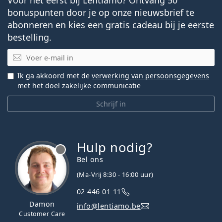
bonuspunten door je op onze nieuwsbrief te
abonneren en kies een gratis cadeau bij je eerste
bestelling.
E-mail
Ik ga akkoord met de
verwerking van persoonsgegevens
met het doel zakelijke communicatie
Schrijf in
Hulp nodig?
Bel ons
(Ma-Vrij 8:30 - 16:00 uur)
02 446 01 11
Damon
info@lentiamo.be
Customer Care