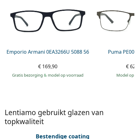
Offline
Alle merken
Persol
Prada
Alle merken
Emporio Armani 0EA3266U 5088 56
Puma PE0027
€ 169,90
€ 62,
Gratis bezorging
&
model op voorraad
model op 
Lentiamo gebruikt glazen van
topkwaliteit
Bestendige coating