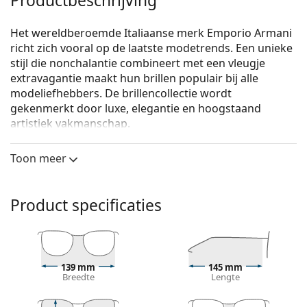
Productbeschrijving
Het wereldberoemde Italiaanse merk Emporio Armani
richt zich vooral op de laatste modetrends. Een unieke
stijl die nonchalantie combineert met een vleugje
extravagantie maakt hun brillen populair bij alle
modeliefhebbers. De brillencollectie wordt
gekenmerkt door luxe, elegantie en hoogstaand
artistiek vakmanschap.
Emporio Armani 0EA3112 5197 56
zijn heren brillen.
Toon meer
Brilmontuur
De grijze kleur van het montuur past perfect bij een
Product specificaties
koele huidskleur en rood, grijs, wit of
donkerblond haar.
Rechthoekige brillen zijn een perfecte keuze voor
mensen met een ovaal of rond gezicht.
Het montuur van de bril is gemaakt van
139 mm
145 mm
Breedte
Lengte
hoogwaardig kunststof, dat een hoge
duurzaamheid, draagcomfort en een uitzonderlijke