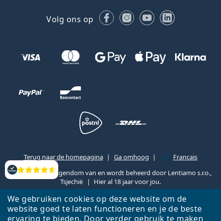
Facebook
Instagram
YouTube
LinkedIn
Volg ons op
Terug naar de homepagina
Ga omhoog
Français
Lentiamo.be is eigendom van en wordt beheerd door Lentiamo s.r.o.,
Beoordelingen
Tsjechië
Hier al 18 jaar voor jou.
We gebruiken cookies op deze website om de
website goed te laten functioneren en je de beste
ervaring te bieden. Door verder gebruik te maken