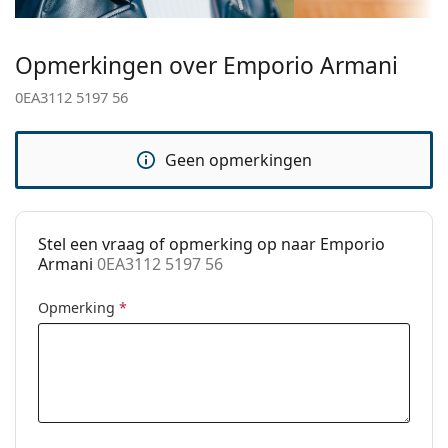
Breedte brug:
18 mm
Het is een medisch hulpmiddel. Lees de instructies
voor gebruik.
Gewicht:
100 gr
Opmerkingen over Emporio Armani
Verstelbare neus-
No
0EA3112 5197 56
pads:
accessoires
Geen opmerkingen
Koker:
Ja
Reinigingsdoekje:
Ja
Overig
Stel een vraag of opmerking op naar Emporio
Armani
0EA3112 5197 56
Geslacht:
Zonnebril voor mannen
Categorie:
Brillen
Opmerking
*
Merk:
Emporio Armani
Code:
0EA3112 5197 56