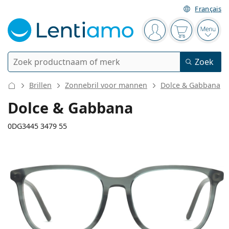
Français
Navigatie
Je bent ingelogd
Jouw winkel
Open
Zoek
Zoek
Bestaande klant?
Navigatie menu
Brillen
Zonnebril voor mannen
Dolce & Gabbana
Contactlenzen
Dolce & Gabbana
Soort lens
0DG3445 3479 55
Lenzenvloeistoffen
Type lens
Daglenzen
Op type
Brillen
Merk
Sferische en asferische
Weeklenzen
Op inhoud
Multifunctioneel
Accessoires
137 mm
145 mm
Acuvue
Torische voor astigmatisme
Tweeweeklenzen
55
17
145
Op type
Speciale aanbiedingen
Vrouwen
Mannen
Kinderen
Breedte
Lengte
Zonnebrillen
Voordeel
50 - 120 ml
Peroxide
Inspiratie & tips
Lenzenvloeistoffen
Biofinity
Multifocale voor presbyopie
Maandlenzen
Type bril
Nieuwe modellen
Glasbreedte
Breedte
Lengte
Duopacks
225 - 500 ml
Geen conservering
Op type
Speciale aanbiedingen
Vrouwen
Mannen
Kinderen
Alle Lenzen
Hoe bestel je lenzen online?
brug
Computerbrillen
Oogdruppels
Dailies
Silicone hydrogel lenzen