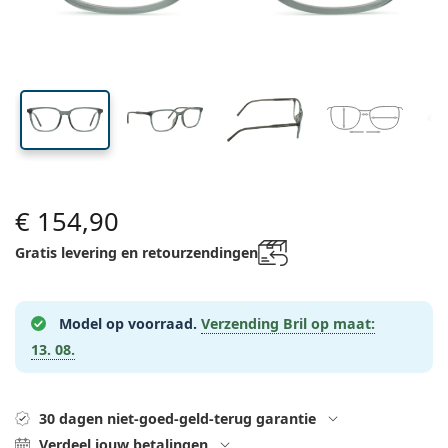
Merk
3-maandelijkse lenzen
Brillen
Limited edition
43 mm
55 mm
17 mm
3-packs
Reisverpakkingen
Montuur vorm
Nieuwe modellen
Glashoogte
Glasbreedte
Breedte brug
Regelmatige levering van lenzen
Lenzendoosjes
Air Optix
Montuur vorm
Kleurlenzen
Lentiamo
Dag- en nachtlenzen
Computerbrillen
Sale
Op type
Speciale aanbiedingen
Vrouwen
Mannen
Kinderen
Accessoires
4-packs
Type glas
Harde lenzen
Vierkant
Sale
Cadeaubon
Inspiratie & tips
Lenjoy
Vierkant
Voordeelpakketten
Ray-Ban
Brillen voor gamers
Duurzaam
Montuur vorm
Nieuwe modellen
Merk
Spiegelend
Zachte lenzen
Rechthoek
Duurzaam
Lenzenvloeistoffen
–
Op type
Alle Brillen
Brillen online bestellen
sale
Soflens
Rechthoek
Vogue
Clip-on
Merk
Cadeaubon
Vierkant
Limited edition
Type bril
Lentiamo
Polariserend
Saline lenzenvloeistof
Rond
Cadeaubon
Lenzenvloeistoffen –
Op inhoud
Multifunctioneel
Brillen gids
Purevision
Rond
Esprit
Inspiratie & tips
Leesbril
Lentiamo
Rechthoek
Sale
Inspiratie & tips
Sport
Bonusproducten
Ray-Ban
Meekleurend
Alle lenzenvloeistoffen
Piloot
Lenzenvloeistoffen –
Voordeel
50 - 120 ml
Peroxide
Meet jouw pupilafstand
Proclear
Piloot
Alle computerbrillen
Polaroid
Brillen gids
Lees zonnebril
Izipizi
Rond
€ 154,90
Duurzaam
Alle zonnebrillen
Zonnebrilgids
Fashion
Polaroid
Gradiënt
Eyewear
Duopacks
Cat Eye
225 - 500 ml
Geen conservering
Gids voor zonnebrillen op sterkte
Clariti
Cat Eye
Hoe bestellen
Emporio Armani
Leesbril voor de computer
Leesbril voor de computer
Ray-Ban
Gratis levering en retourzendingen
Cat Eye
Cadeaubon
Gids voor sportzonnebrillen
Overzet
Meller
Contactlenzen
Brillenkoordjes
3-packs
Reisverpakkingen
Cadeaugids
Precision
Armani Exchange
Cadeaugids
Alle merken
Leveringsmethoden
Zonnebrilgids voor kinderen
Hulp nodig?
Lees zonnebril
Speciale aanbiedingen
Oakley
Lenzendoosjes
Brillenetuis
4-packs
Harde lenzen
Model op voorraad.
Verzending Bril op maat:
Bel ons
Total
Hugo Boss
Bonuspunten
13. 08.
Gids voor zonnebrillen op sterkte
Alle accessoires
Zonnebrillen op sterkte
Cadeaubon
(Ma-Vrij 8:30 - 16:00 uur)
Michael Kors
Oogverzorging
Andere accessoires
Zachte lenzen
info@lentiamo.be
Michael Kors
Betaalmethodes
Cadeaugids
Emporio Armani
Oogdruppels
Saline lenzenvloeistof
02 446 01 11
Marc Jacobs
30 dagen niet-goed-geld-terug garantie
Bonusschema
Gucci
Verdeel jouw betalingen
Alle lenzenvloeistoffen