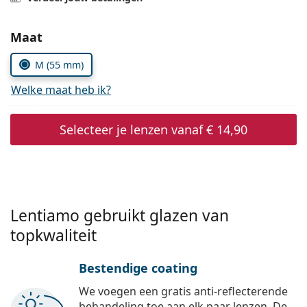
Offline
Alle merken
Persol
Kies parameters:
Maat
Prada
M (55 mm)
Alle merken
Welke maat heb ik?
Selecteer je lenzen vanaf
€ 14,90
Lentiamo gebruikt glazen van
topkwaliteit
Bestendige coating
We voegen een gratis anti-reflecterende
behandeling toe aan elk paar lenzen. De