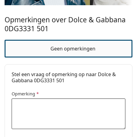
stijlen of Bekijk onze
brillengids
als je hulp nodig hebt
bij het kiezen.
Opmerkingen over Dolce & Gabbana
Het is een medisch hulpmiddel. Lees de instructies
0DG3331 501
voor gebruik.
Geen opmerkingen
Stel een vraag of opmerking op naar Dolce &
Gabbana 0DG3331 501
Opmerking
*