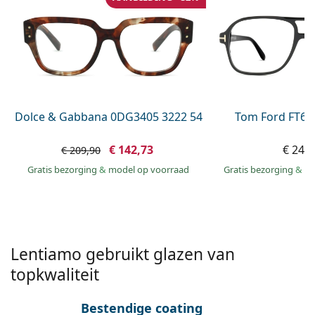
Saline lenzenvloeistof
02 446 01 11
Marc Jacobs
Bonusschema
Gucci
Alle lenzenvloeistoffen
Online
Alle merken
Persol
Prada
Alle merken
Dolce & Gabbana 0DG3405 3222 54
Tom Ford FT60
€ 142,73
€ 249
€ 209,90
Gratis bezorging
&
model op voorraad
Gratis bezorging
&
mo
Lentiamo gebruikt glazen van
topkwaliteit
Bestendige coating