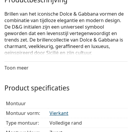
Brillen van het iconische Dolce & Gabbana vormen de
combinatie van tijdloze elegantie en modern design.
De D&G initialen zijn een universeel symbool
geworden dat een levensstijl vertegenwoordigt en
trends zet. De brillencollectie van Dolce & Gabbana is
charmant, veelkleurig, geraffineerd en luxueus,
geïnspireerd door Sicilië en zijn cultuur.
Dolce & Gabbana 0DG3331 501
zijn heren brillen.
Toon meer
Bekijk, hoe deze bril je staat met de Virtual Try-On
functie van Lentiamo.
Product specificaties
Brilmontuur
De zwarte kleur van het montuur past perfect bij
montuur
een koele huidskleur en lichtblond, lichtbruin of
zwart haar.
Montuur vorm:
Vierkant
Vierkante brillen zijn een perfecte vorm voor
Type montuur:
Volledige rand
mensen met een rond, ovaal of driehoekig gezicht.
Het montuur van de bril is gemaakt van een