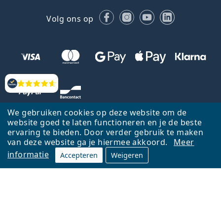
Facebook
Instagram
YouTube
LinkedIn
Volg ons op
Beoordelingen
We gebruiken cookies op deze website om de
website goed te laten functioneren en je de beste
ervaring te bieden. Door verder gebruik te maken
van deze website ga je hiermee akkoord.
Meer
informatie
Accepteren
Weigeren
Terug naar de homepagina
Ga omhoog
Français
Lentiamo.be is eigendom van en wordt beheerd door Lentiamo s.r.o.,
Tsjechië
Hier al 18 jaar voor jou.