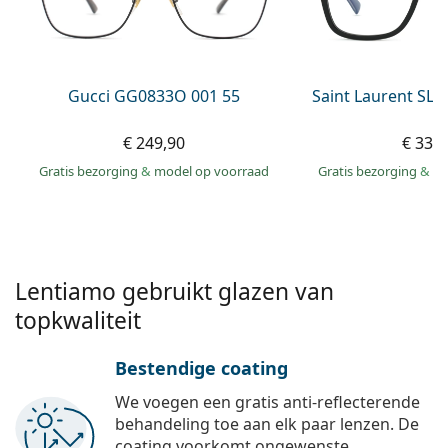
Offline
Alle merken
Persol
Prada
Gucci GG0833O 001 55
Saint Laurent SL 
Alle merken
€ 249,90
€ 331
Gratis bezorging
&
model op voorraad
Gratis bezorging
&
mo
Lentiamo gebruikt glazen van
topkwaliteit
Bestendige coating
We voegen een gratis anti-reflecterende
behandeling toe aan elk paar lenzen. De
coating voorkomt ongewenste