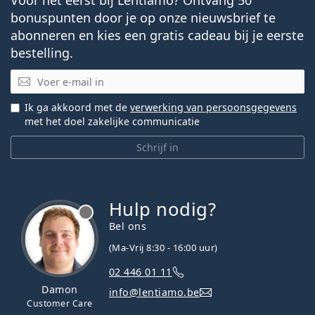
bonuspunten door je op onze nieuwsbrief te
abonneren en kies een gratis cadeau bij je eerste
bestelling.
E-mail
Ik ga akkoord met de
verwerking van persoonsgegevens
met het doel zakelijke communicatie
Schrijf in
Hulp nodig?
Bel ons
(Ma-Vrij 8:30 - 16:00 uur)
02 446 01 11
Damon
info@lentiamo.be
Customer Care