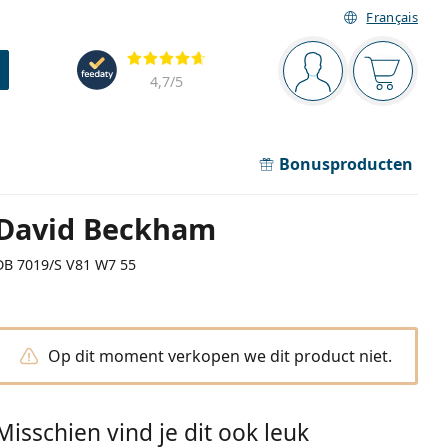
Français
Navigatie
Beoordelingen
Je bent ingelogd
Jouw win
4,7
/5
Bonusproducten
David Beckham
DB 7019/S V81 W7 55
Op dit moment verkopen we dit product niet.
Misschien vind je dit ook leuk