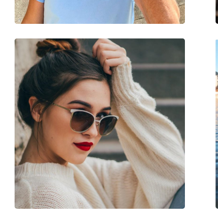
accessoires
Koker:
Ja
Reinigingsdoekje:
Ja
Overig
Geslacht:
Zonnebril voor ma
Categorie:
Zonnebrillen
Merk:
David Beckham
Functie:
Fashion
Code:
DB 7019/S V81 W7 5