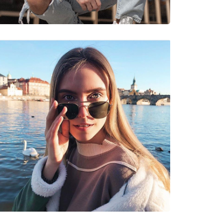
nnen
5