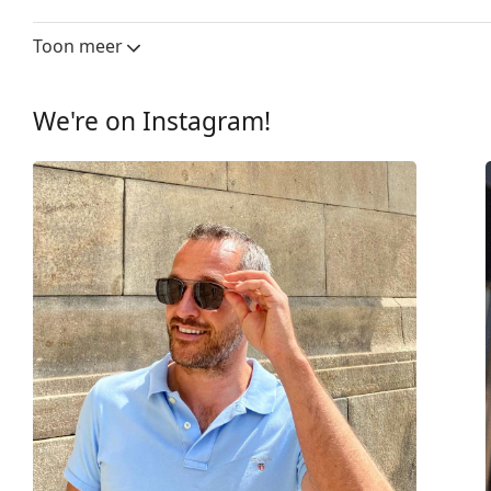
Glasbreedte:
55 mm
Toon meer
Lensmateriaal:
Plastic
UV-filter 400:
Ja
We're on Instagram!
montuur
Montuur vorm:
Rechthoek
Montuur kleur:
Grijs
Montuur materiaal:
Metaal
Maat:
M
Breedte:
136 mm
Lengte:
145 mm
Breedte brug:
20 mm
Gewicht:
100 gr
Verstelbare neus-pads:
Ja