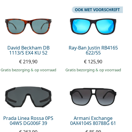
OOK MET VOORSCHRIFT
David Beckham DB
Ray-Ban Justin RB4165
1113/S EX4 KU 52
622/55
€ 219,90
€ 125,90
Gratis bezorging
&
op voorraad
Gratis bezorging
&
op voorraad
Prada Linea Rossa 0PS
Armani Exchange
04WS DG006F 39
0AX4104S 80788G 61