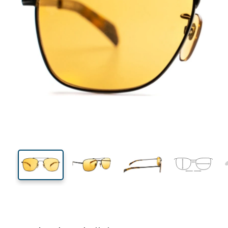
136 mm
Breedte
Glasbreed
44 mm
55 mm
Glashoogte
Glasbreedte