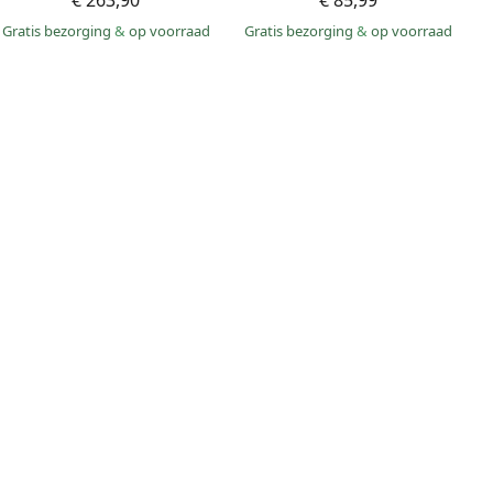
€ 263,90
€ 85,99
Gratis bezorging
&
op voorraad
Gratis bezorging
&
op voorraad