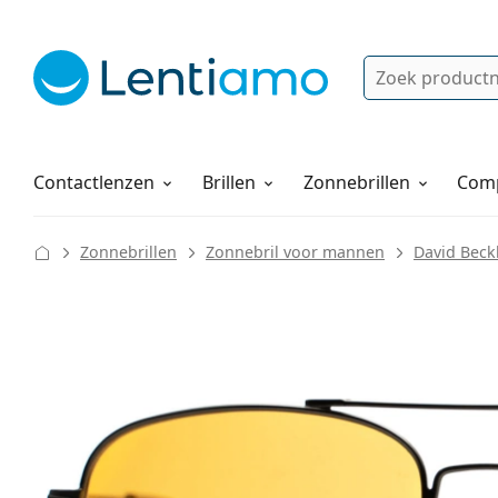
Zoek
Bestaande klant?
Navigatie menu
Lenzenvloeistoffen
Hoe bestellen
Contactlenzen
Brillen
Zonnebrillen
Comp
Zonnebrillen
Zonnebril voor mannen
David Bec