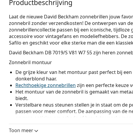
Productbeschrijving
Laat de nieuwe David Beckham zonnebrillen jouw favor
zonnebril zonder verzendkosten! De ontwerpen van 
zonnebrillencollectie passen bij een iconische, tijdloze
accessoire voor vintagefans en modeliefhebbers. De z
Safilo en geschikt voor elke sterke man die een klassie
David Beckham DB 7019/S V81 W7 55
zijn heren zonnebr
Zonnebril montuur
De grijze kleur van het montuur past perfect bij een 
donkerblond haar.
Rechthoekige zonnebrillen
zijn een perfecte keuze 
Het montuur van de zonnebril is gemaakt van metaal
biedt.
Verstelbare neus steunen stellen je in staat om de po
passen voor meer comfort. De aanpassing van de n
ervaren opticien om schade of breuk te voorkomen.
Zonnebril glazen
Toon meer