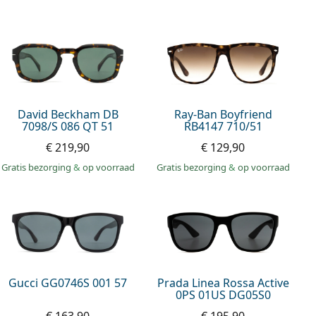
David Beckham DB
Ray-Ban Boyfriend
7098/S 086 QT 51
RB4147 710/51
€ 219,90
€ 129,90
Gratis bezorging
&
op voorraad
Gratis bezorging
&
op voorraad
Gucci GG0746S 001 57
Prada Linea Rossa Active
0PS 01US DG05S0