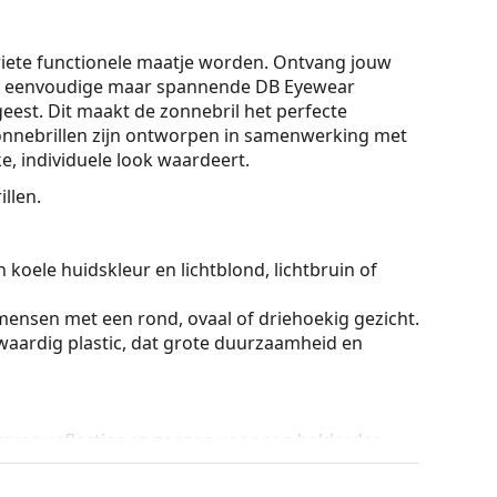
iete functionele maatje worden. Ontvang jouw
de eenvoudige maar spannende DB Eyewear
 geest. Dit maakt de zonnebril het perfecte
onnebrillen zijn ontworpen in samenwerking met
ke, individuele look waardeert.
llen.
 koele huidskleur en lichtblond, lichtbruin of
mensen met een rond, ovaal of driehoekig gezicht.
aardig plastic, dat grote duurzaamheid en
lteren reflecties en zorgen voor een helderder
 mensen met bijziendheid.
s onmiskenbare voordelen het lichte gewicht en de