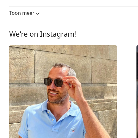
Glasbreedte:
51 mm
Toon meer
Lensmateriaal:
Plastic
UV-filter 400:
Ja
We're on Instagram!
montuur
Montuur vorm:
Vierkant
Montuur kleur:
Zwart
Montuur materiaal:
Plastic
Maat:
M
Breedte:
132 mm
Lengte:
145 mm
Breedte brug:
20 mm
Gewicht:
115 gr
Verstelbare neus-pads:
No