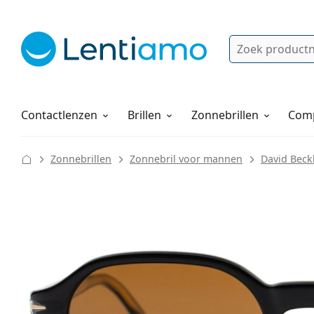
Zoek
Bestaande klant?
Navigatie menu
Lenzenvloeistoffen
Hoe bestellen
Contactlenzen
Brillen
Zonnebrillen
Comp
Zonnebrillen
Zonnebril voor mannen
David Bec