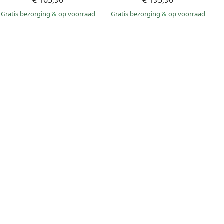
€ 163,90
€ 195,90
Gratis bezorging
&
op voorraad
Gratis bezorging
&
op voorraad