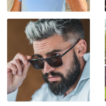
accessoires
Koker:
Ja
Reinigingsdoekje:
Ja
Overig
Geslacht:
Zonnebril voor ma
Categorie:
Zonnebrillen
Merk:
David Beckham
Functie:
Fashion
Code:
DB 1044/S 807 70 5