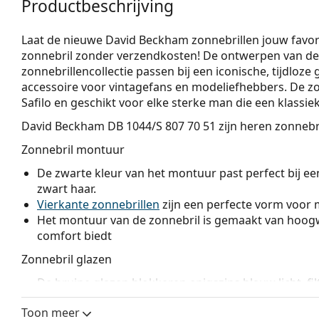
Productbeschrijving
Laat de nieuwe David Beckham zonnebrillen jouw favor
zonnebril zonder verzendkosten! De ontwerpen van 
zonnebrillencollectie passen bij een iconische, tijdloze
accessoire voor vintagefans en modeliefhebbers. De z
Safilo en geschikt voor elke sterke man die een klassie
David Beckham DB 1044/S 807 70 51
zijn heren zonnebri
Zonnebril montuur
De zwarte kleur van het montuur past perfect bij een
zwart haar.
Vierkante zonnebrillen
zijn een perfecte vorm voor 
Het montuur van de zonnebril is gemaakt van hoogw
comfort biedt
Zonnebril glazen
De bruine glazen blokkeren enigszins blauw licht, fi
zicht. Ze zijn veelzijdig en worden aanbevolen voor
Toon meer
De brillenglazen zijn gemaakt van kunststof, met al