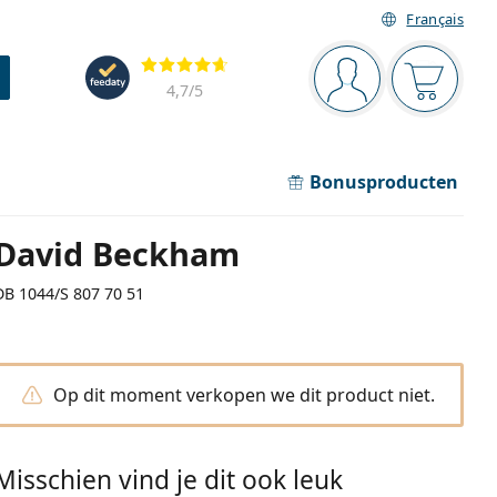
Français
Navigatie
Beoordelingen
Je bent ingelogd
Jouw win
4,7
/5
Bonusproducten
David Beckham
DB 1044/S 807 70 51
Op dit moment verkopen we dit product niet.
Misschien vind je dit ook leuk