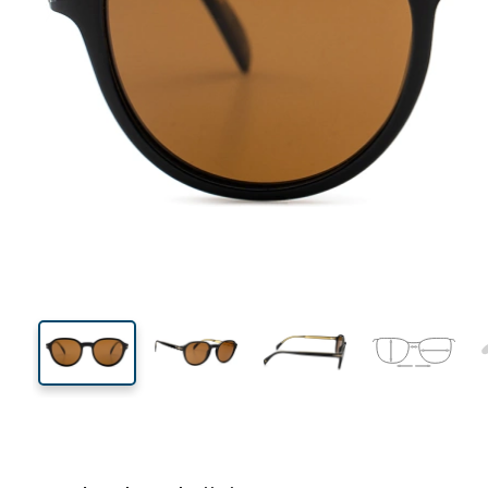
132 mm
Breedte
Glasbreed
43 mm
51 mm
Glashoogte
Glasbreedte