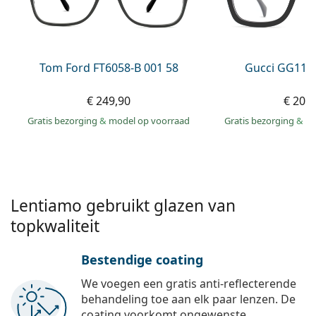
Offline
Alle merken
Persol
Prada
Tom Ford FT6058-B 001 58
Gucci GG113
Alle merken
€ 249,90
€ 207
Gratis bezorging
&
model op voorraad
Gratis bezorging
&
mo
Lentiamo gebruikt glazen van
topkwaliteit
Bestendige coating
We voegen een gratis anti-reflecterende
behandeling toe aan elk paar lenzen. De
coating voorkomt ongewenste