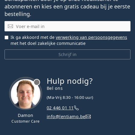
abonneren en kies een gratis cadeau bij je eerste
bestelling.
E-mail
Ik ga akkoord met de
verwerking van persoonsgegevens
met het doel zakelijke communicatie
Schrijf in
Hulp nodig?
Bel ons
(Ma-Vrij 8:30 - 16:00 uur)
02 446 01 11
Damon
info@lentiamo.be
Customer Care