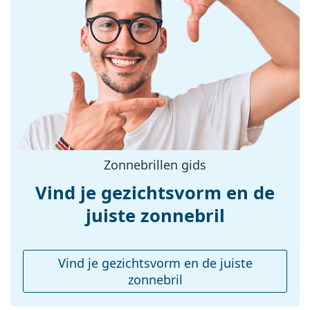
Montuur materiaal:
Metaal/Plastic
Maat:
M
Breedte:
138 mm
Lengte:
145 mm
Breedte brug:
19 mm
Gewicht:
145 gr
Verstelbare neus-
No
Zonnebrillen gids
pads:
Vind je gezichtsvorm en de
Verende scharnier:
No
accessoires
juiste zonnebril
Koker:
Ja
Reinigingsdoekje:
No
Vind je gezichtsvorm en de juiste
Overig
zonnebril
Geslacht:
Unisex