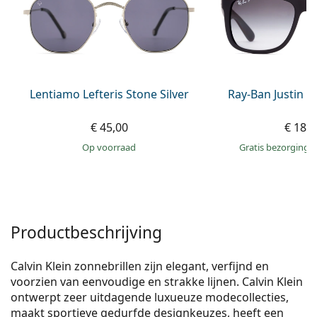
Offline
Alle merken
Persol
Prada
Alle merken
Lentiamo Lefteris Stone Silver
Ray-Ban Justin 
€ 45,00
€ 186
op voorraad
Gratis bezorging
Productbeschrijving
Calvin Klein zonnebrillen zijn elegant, verfijnd en
voorzien van eenvoudige en strakke lijnen. Calvin Klein
ontwerpt zeer uitdagende luxueuze modecollecties,
maakt sportieve gedurfde designkeuzes, heeft een