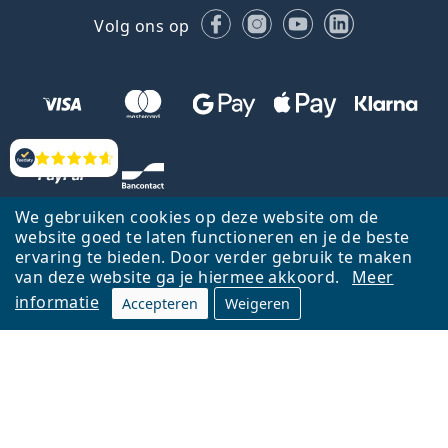
Facebook
Instagram
YouTube
LinkedIn
Volg ons op
Beoordelingen
We gebruiken cookies op deze website om de
website goed te laten functioneren en je de beste
ervaring te bieden. Door verder gebruik te maken
van deze website ga je hiermee akkoord.
Meer
informatie
Accepteren
Weigeren
Terug naar de homepagina
Ga omhoog
Français
Lentiamo.be is eigendom van en wordt beheerd door Lentiamo s.r.o.,
Tsjechië
Hier al 18 jaar voor jou.