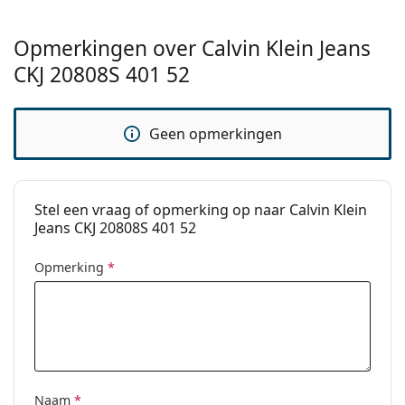
Categorie:
Zonnebrillen
Opmerkingen over Calvin Klein Jeans
Merk:
Calvin Klein
CKJ 20808S 401 52
Functie:
Fashion
Code:
CKJ20808S 401 52
Geen opmerkingen
Stel een vraag of opmerking op naar Calvin Klein
Jeans CKJ 20808S 401 52
Opmerking
*
Naam
*