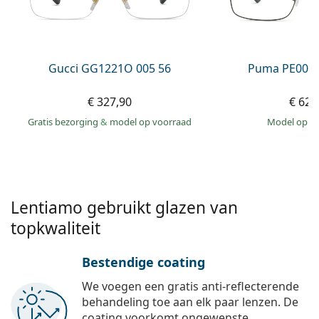
Offline
Alle merken
Persol
Prada
Gucci GG1221O 005 56
Puma PE0027
Alle merken
€ 327,90
€ 62,
Gratis bezorging
&
model op voorraad
model op 
Lentiamo gebruikt glazen van
topkwaliteit
Bestendige coating
We voegen een gratis anti-reflecterende
behandeling toe aan elk paar lenzen. De
coating voorkomt ongewenste