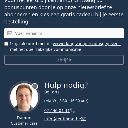
bonuspunten door je op onze nieuwsbrief te
abonneren en kies een gratis cadeau bij je eerste
bestelling.
E-mail
Ik ga akkoord met de
verwerking van persoonsgegevens
met het doel zakelijke communicatie
Schrijf in
Hulp nodig?
Bel ons
(Ma-Vrij 8:30 - 16:00 uur)
02 446 01 11
Damon
info@lentiamo.be
Customer Care