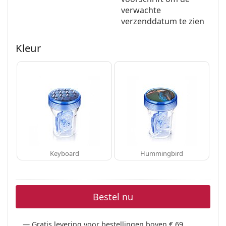
Offline
Alle merken
verwachte
Persol
verzenddatum te zien
Prada
Kleur
Alle merken
Keyboard
Hummingbird
Bestel nu
Gratis levering voor bestellingen boven € 69