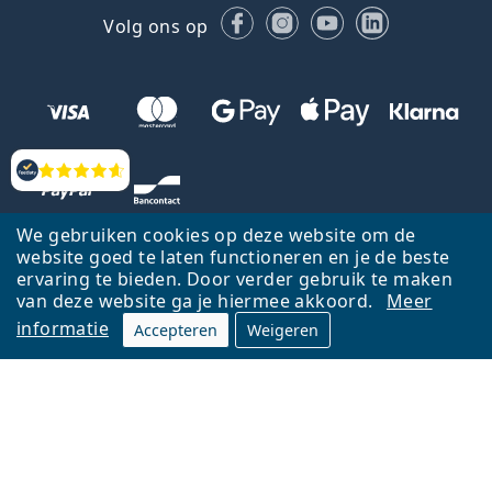
Facebook
Instagram
YouTube
LinkedIn
Volg ons op
Beoordelingen
We gebruiken cookies op deze website om de
website goed te laten functioneren en je de beste
ervaring te bieden. Door verder gebruik te maken
van deze website ga je hiermee akkoord.
Meer
informatie
Accepteren
Weigeren
Terug naar de homepagina
Ga omhoog
Français
Lentiamo.be is eigendom van en wordt beheerd door Lentiamo s.r.o.,
Tsjechië
Hier al 18 jaar voor jou.