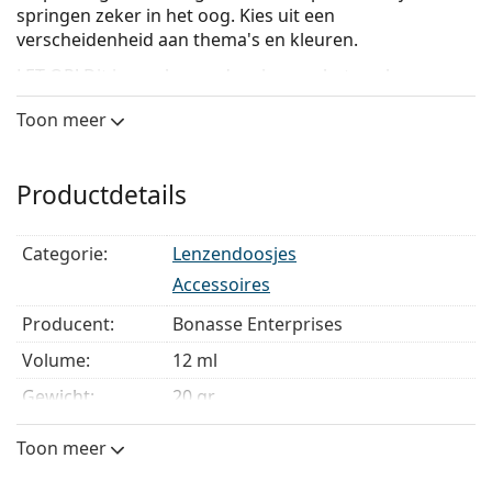
springen zeker in het oog. Kies uit een
verscheidenheid aan thema's en kleuren.
LET OP! Dit is een lenzendoosje voor het opslaan van
lenzen in multifunctionele lenzenvloeistoffen. Gebruik
Toon meer
het nooit met peroxide-vloeistoffen.
Productdetails
Categorie:
Lenzendoosjes
Accessoires
Producent:
Bonasse Enterprises
Volume:
12 ml
Gewicht:
20 gr
Toon meer