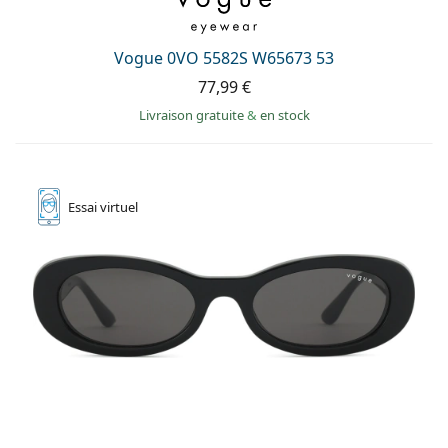
hors ligne
Toutes les marques
Persol
Vogue 0VO 5582S W65673 53
Prada
77,99 €
Toutes les marques
Livraison gratuite
&
en stock
Essai
virtuel