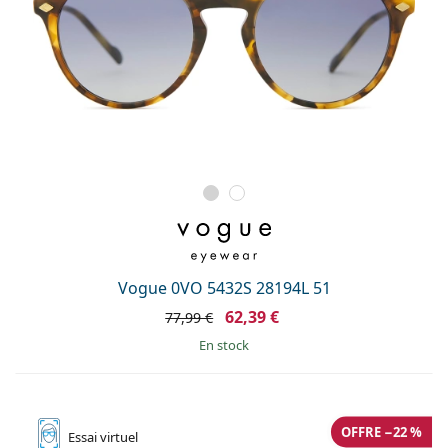
Vogue 0VO 5432S 28194L 51
62,39 €
77,99 €
en stock
OFFRE −22 %
Essai
virtuel