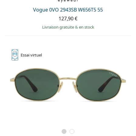
Vogue 0VO 2943SB W656T5 55
127,90 €
Livraison gratuite
&
en stock
Essai
virtuel