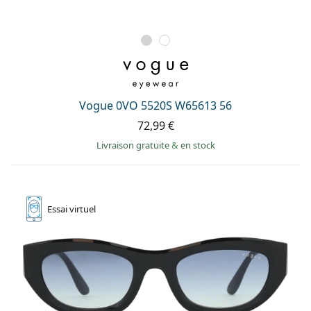
Vogue 0VO 5520S W65613 56
72,99 €
Livraison gratuite
&
en stock
Essai
virtuel