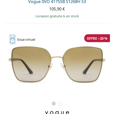
Vogue 0VO 4175SB 51268H 53
105,90 €
Livraison gratuite
&
en stock
OFFRE −20 %
Essai
virtuel