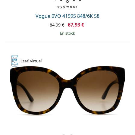
Vogue 0VO 4199S 848/6K 58
67,93 €
84,99 €
en stock
Essai
virtuel