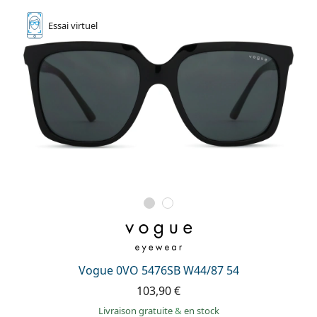
Essai
virtuel
Vogue 0VO 5476SB W44/87 54
103,90 €
Livraison gratuite
&
en stock