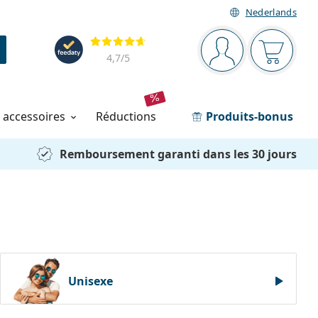
Nederlands
Barre de navigation
Évaluation
Vous êtes connec
Votre pa
4,7
/5
t accessoires
réductions
Produits-bonus
Remboursement garanti dans les 30 jours
Unisexe