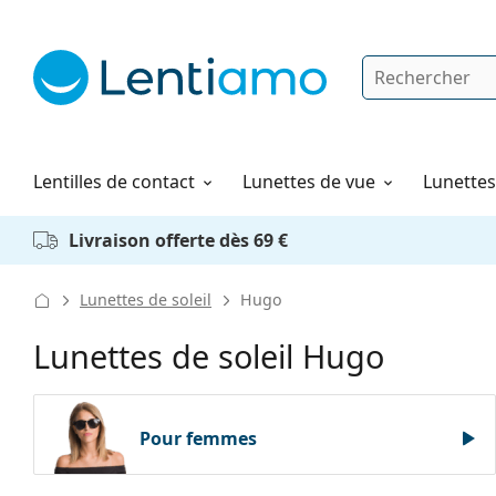
Rechercher
Je suis déjà client chez Lentiamo
Navigation sur le site
Solutions
Comment commander
Lentilles de contact
Lunettes de vue
Lunettes 
Livraison offerte dès 69 €
Lunettes de soleil
Hugo
Lunettes de soleil Hugo
Pour femmes