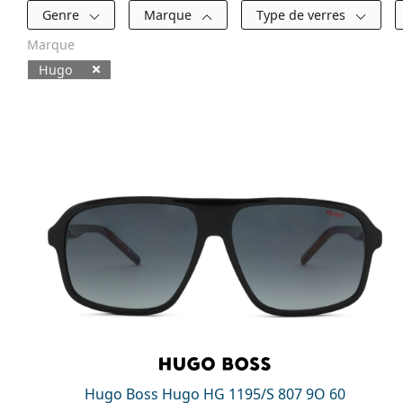
Filtres
Genre
Marque
Type de verres
Marque
Hugo
Produits disponibles
Hugo Boss Hugo HG 1195/S 807 9O 60