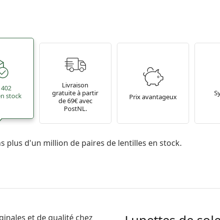
Livraison
 402
gratuite à partir
S
 en stock
Prix avantageux
de 69€ avec
PostNL.
 plus d'un million de paires de lentilles en stock.
ginales et de qualité chez