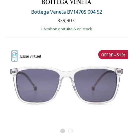
hors ligne
Toutes les marques
Persol
Bottega Veneta BV1470S 004 52
339,90 €
Prada
Livraison gratuite
&
en stock
Toutes les marques
OFFRE −51 %
Essai
virtuel