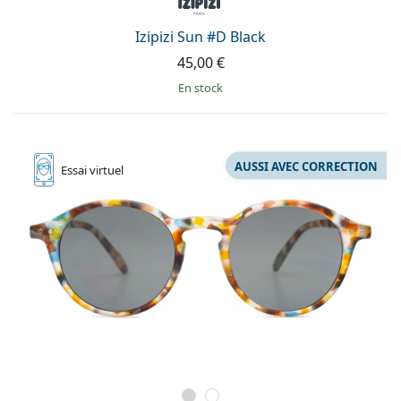
hors ligne
Toutes les marques
Persol
Izipizi Sun #D Black
45,00 €
Prada
en stock
Toutes les marques
AUSSI AVEC CORRECTION
Essai
virtuel