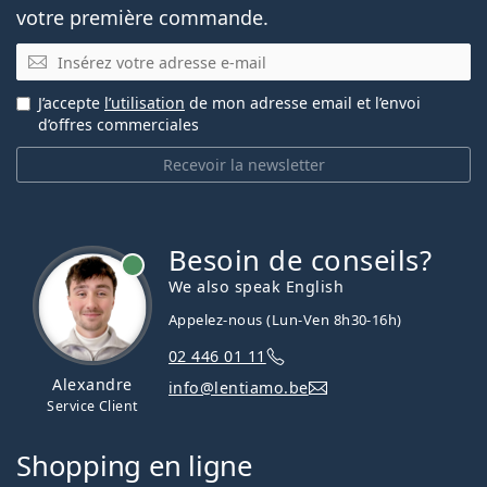
votre première commande.
E-mail
J’accepte
l’utilisation
de mon adresse email et l’envoi
d’offres commerciales
Recevoir la newsletter
Besoin de conseils?
hors ligne
We also speak English
Appelez-nous (Lun-Ven 8h30-16h)
02 446 01 11
Alexandre
info@lentiamo.be
Service Client
Shopping en ligne