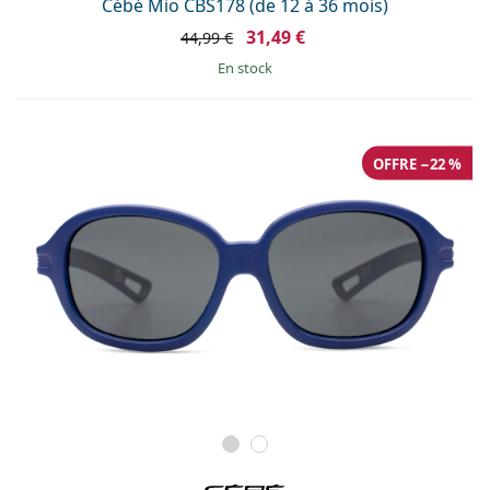
Cébé Mio CBS178 (de 12 à 36 mois)
31,49 €
44,99 €
en stock
OFFRE −22 %