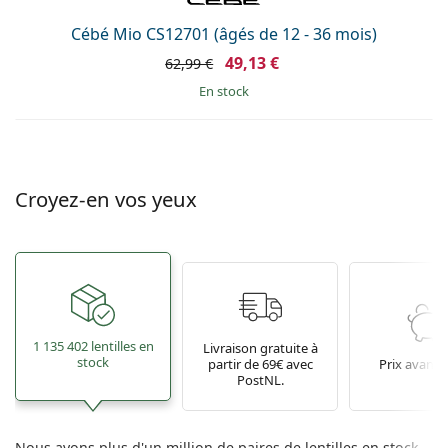
Cébé Mio CS12701 (âgés de 12 - 36 mois)
49,13 €
62,99 €
en stock
Croyez-en vos yeux
1 135 402 lentilles en
Livraison gratuite à
stock
partir de 69€ avec
Prix avant
PostNL.
Nous avons plus d'un million de paires de lentilles en stock.