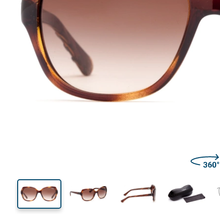
140 mm
Largeur des verres
Largeu
des verr
47 mm
56 mm
Largeur des verres
Largeur des verres