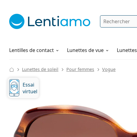
Rechercher
Je suis déjà client chez Lentiamo
Navigation sur le site
Solutions
Comment commander
Lentilles de contact
Lunettes de vue
Lunettes 
Lunettes de soleil
Pour femmes
Vogue
Essai
virtuel