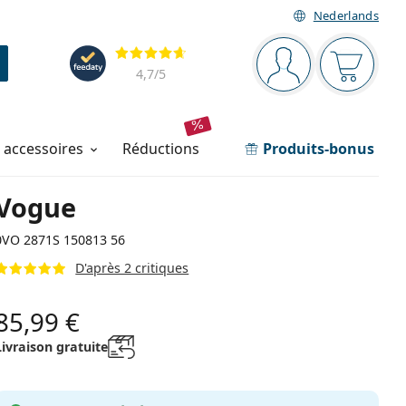
Nederlands
Barre de navigation
Évaluation
Vous êtes connec
Votre pa
4,7
/5
t accessoires
réductions
Produits-bonus
Vogue
0VO 2871S 150813 56
D'après 2 critiques
85,99 €
Livraison gratuite