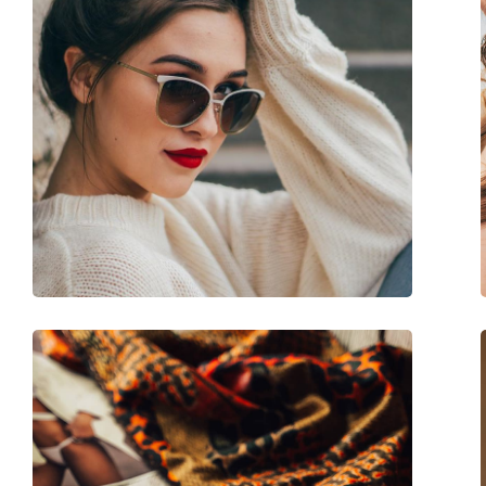
Matériau cadre:
Plastique
Taille:
M
Largeur des verres:
140 mm
Longueur des branches:
135 mm
Largeur du pont:
16 mm
Poids:
35 g
Plaquettes de nez ajustables:
Non
Accessoires
Étui:
Oui
Tissu de nettoyage:
Oui
Autres
Sexe:
Pour femmes
Catégorie:
Lunettes de soleil
Marque:
Vogue