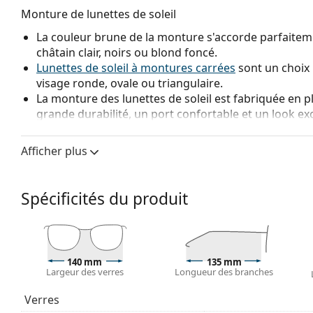
Monture de lunettes de soleil
La couleur brune de la monture s'accorde parfaiteme
châtain clair, noirs ou blond foncé.
Lunettes de soleil à montures carrées
sont un choix 
visage ronde, ovale ou triangulaire.
La monture des lunettes de soleil est fabriquée en p
grande durabilité, un port confortable et un look ex
Verre de lunettes de soleil
Afficher plus
Les verres bruns bloquent légèrement la lumière bleue
claire. Ils sont polyvalents et recommandés pour l
Les
lunettes de soleil ont des verres dégradés
qui so
Spécificités du produit
plus clair. La teinte la plus foncée en haut permet de fi
plus claire en bas assure une visibilité suffisante. C
orientation dans l'espace et est idéal pour les condu
claire dans la partie inférieure de la lentille tout en 
140 mm
135 mm
Les verres sont en plastique, dont les avantages indé
Largeur des verres
Longueur des branches
fissures.
Les lunettes de soleil ont une protection UV 400, ce
Verres