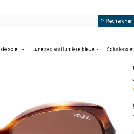
Rechercher
de soleil
Lunettes anti lumière bleue
Solutions e