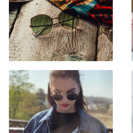
Utilisation:
Mode
Code:
0VO 2871S 150813 