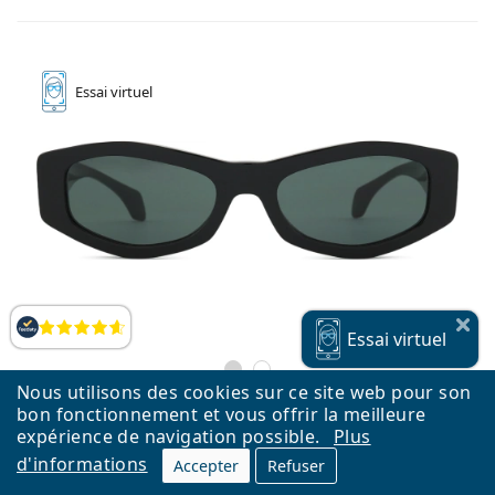
Essai
virtuel
Évaluation
Essai
virtuel
Nous utilisons des cookies sur ce site web pour son
bon fonctionnement et vous offrir la meilleure
expérience de navigation possible.
Plus
d'informations
Accepter
Refuser
Versace 0VE 4487 GB1/87 54