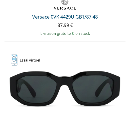
hors ligne
Toutes les marques
Persol
Versace 0VK 4429U GB1/87 48
Prada
87,99 €
Toutes les marques
Livraison gratuite
&
en stock
Essai
virtuel