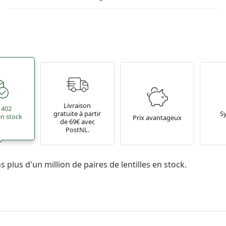
Livraison
 402
gratuite à partir
S
 en stock
Prix avantageux
de 69€ avec
PostNL.
 plus d'un million de paires de lentilles en stock.