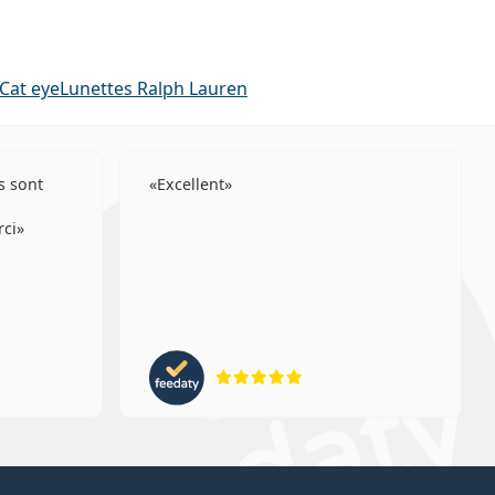
 Cat eye
Lunettes Ralph Lauren
s sont
Excellent
rci
ion 4 sur 5
évaluation 5 sur 5