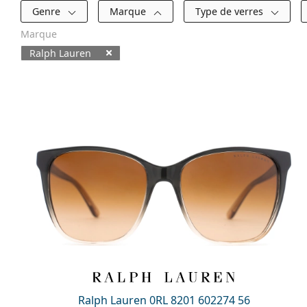
Filtres
Genre
Marque
Type de verres
Marque
Ralph Lauren
Produits disponibles
Ralph Lauren 0RL 8201 602274 56