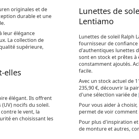
Lunettes de sole
auren
originales et de
ception durable et une
Lentiamo
le.
à leur élégance
Lunettes de soleil Ralph 
x. La collection de
fournisseur de confianc
qualité supérieure,
d'authentiques lunettes d
sont en stock et prêtes à
constamment ajoutés. Ache
-elles
facile.
Avec un stock actuel de 1
235,90 €
, découvrir la pa
d'une sélection variée de
re élégant. Ils offrent
 (UV) nocifs du soleil.
Pour vous aider à choisir
ontre le vent, la
permet de voir comment di
curité en choisissant les
Pour plus d'inspiration et
de monture et autres, co