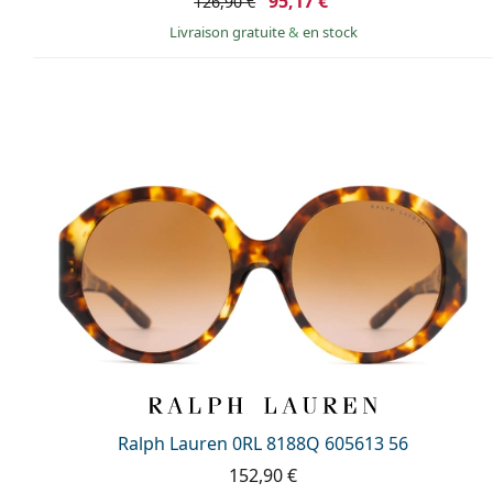
95,17 €
126,90 €
Livraison gratuite
&
en stock
Ralph Lauren 0RL 8188Q 605613 56
152,90 €