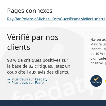
Pages connexes
Ray-Ban
Polaroid
Michael Kors
Gucci
Prada
Meller
Lunettes
Vérifié par nos
Le servic
clients
Malgré un
l'achat, j
de 10 % s
d'un cade
98 % de critiques positives sur
positive.
la base de 82 critiques. Jetez un
coup d'œil aux avis des clients.
Plus d’avis sur Feedaty
Plus d’avis sur Feefo