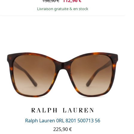
112,96 €
156,90 €
Livraison gratuite
&
en stock
Ralph Lauren 0RL 8201 500713 56
225,90 €