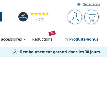
Nederlands
Barre de navigation
Évaluation
Vous êtes connec
Votre pa
4,7
/5
t accessoires
réductions
Produits-bonus
Remboursement garanti dans les 30 jours