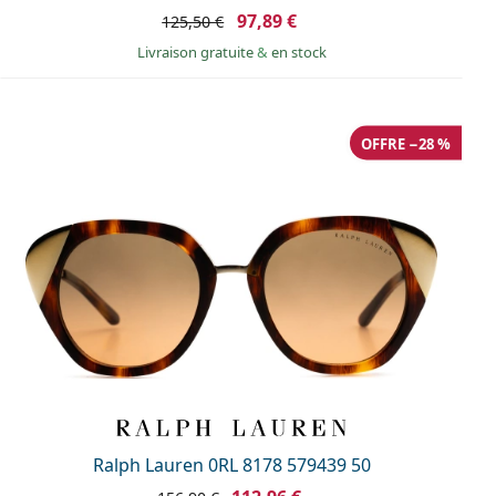
97,89 €
125,50 €
Livraison gratuite
&
en stock
OFFRE −28 %
Ralph Lauren 0RL 8178 579439 50