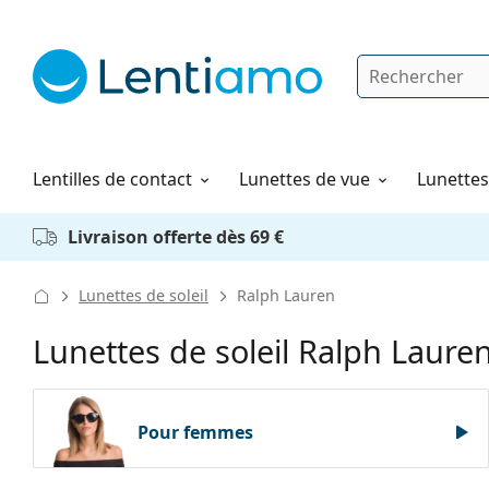
Rechercher
Je suis déjà client chez Lentiamo
Navigation sur le site
Solutions
Comment commander
Lentilles de contact
Lunettes de vue
Lunettes 
Livraison offerte dès 69 €
Lunettes de soleil
Ralph Lauren
Lunettes de soleil Ralph Laure
Pour femmes