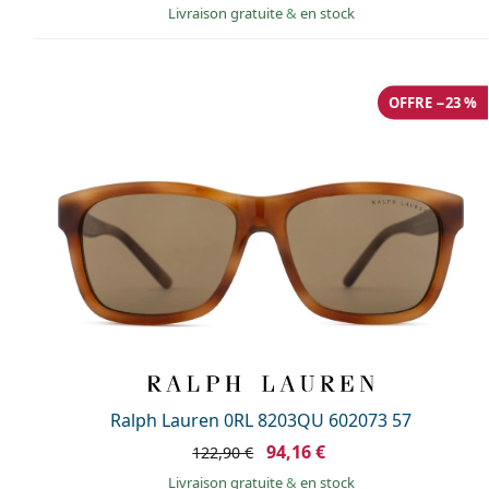
Livraison gratuite
&
en stock
OFFRE −23 %
Ralph Lauren 0RL 8203QU 602073 57
94,16 €
122,90 €
Livraison gratuite
&
en stock