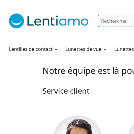
Rechercher
Je suis déjà client chez Lentiamo
Navigation sur le site
Solutions
Comment commander
Lentilles de contact
Lunettes de vue
Lunettes 
Notre équipe est là po
Service client