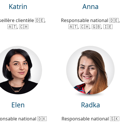
Katrin
Anna
eillère clientèle 🇩🇪,
Responsable national 🇩🇪,
🇦🇹, 🇨🇭
🇦🇹, 🇨🇭, 🇬🇧, 🇮🇪
Elen
Radka
onsable national 🇩🇰
Responsable national 🇸🇰