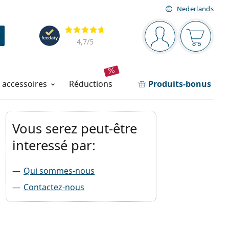
Nederlands
Barre de navigation
Évaluation
Vous êtes connec
Votre pa
4,7
/5
t accessoires
réductions
Produits-bonus
Vous serez peut-être
interessé par:
Qui sommes-nous
Contactez-nous