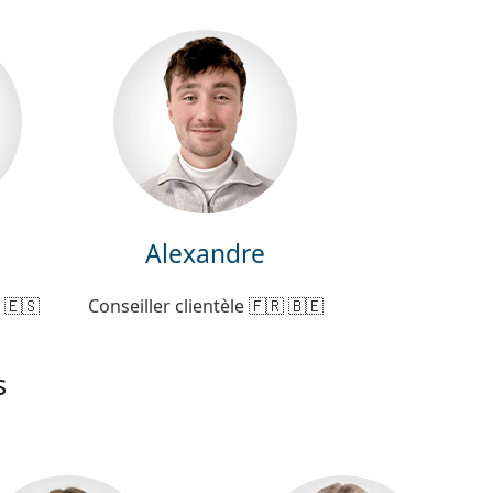
Alexandre
 🇪🇸
Conseiller clientèle 🇫🇷 🇧🇪
s