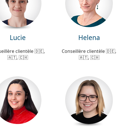
Lucie
Helena
eillère clientèle 🇩🇪,
Conseillère clientèle 🇩🇪,
🇦🇹, 🇨🇭
🇦🇹, 🇨🇭