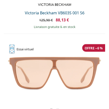
Victoria Beckham VB603S 001 56
88,13 €
125,90 €
Livraison gratuite
&
en stock
OFFRE −6 %
Essai
virtuel