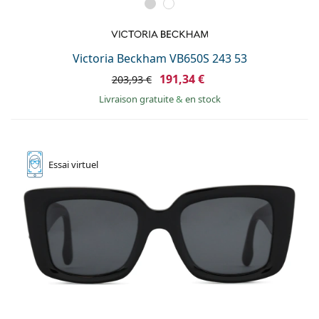
Victoria Beckham VB650S 243 53
191,34 €
203,93 €
Livraison gratuite
&
en stock
Essai
virtuel