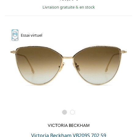
hors ligne
Toutes les marques
Livraison gratuite
&
en stock
Persol
Prada
Toutes les marques
Essai
virtuel
Victoria Beckham VB209S 702 59