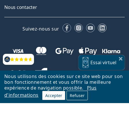
Nous contacter
Facebook
Instagram
YouTube
LinkedIn
Suivez-nous sur
Évaluation
Essai
virtuel
Nous utilisons des cookies sur ce site web pour son
bon fonctionnement et vous offrir la meilleure
expérience de navigation possible.
Plus
d'informations
Accepter
Refuser
Retour à la page d'accueil
Haut
Nederlands
Lentiamo.be est géré et exploité par Lentiamo s.r.o., République
tchèque
Un service en ligne pour vous depuis 18 ans.