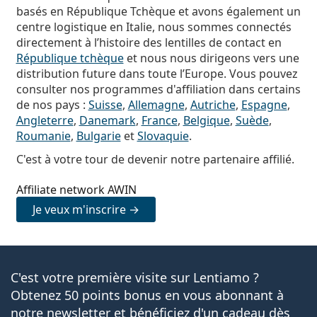
basés en République Tchèque et avons également un
centre logistique en Italie, nous sommes connectés
directement à l’histoire des lentilles de contact en
République tchèque
et nous nous dirigeons vers une
distribution future dans toute l’Europe. Vous pouvez
consulter nos programmes d'affiliation dans certains
de nos pays :
Suisse
,
Allemagne
,
Autriche
,
Espagne
,
Angleterre
,
Danemark
,
France
,
Belgique
,
Suède
,
Roumanie
,
Bulgarie
et
Slovaquie
.
C'est à votre tour de devenir notre partenaire affilié.
Affiliate network AWIN
Je veux m'inscrire →
C'est votre première visite sur Lentiamo ?
Obtenez 50 points bonus en vous abonnant à
notre newsletter et bénéficiez d'un cadeau dès