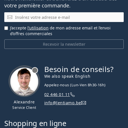
votre première commande.
E-mail
J’accepte
l’utilisation
de mon adresse email et l’envoi
d’offres commerciales
Recevoir la newsletter
Besoin de conseils?
hors ligne
We also speak English
Appelez-nous (Lun-Ven 8h30-16h)
02 446 01 11
Alexandre
info@lentiamo.be
Service Client
Shopping en ligne