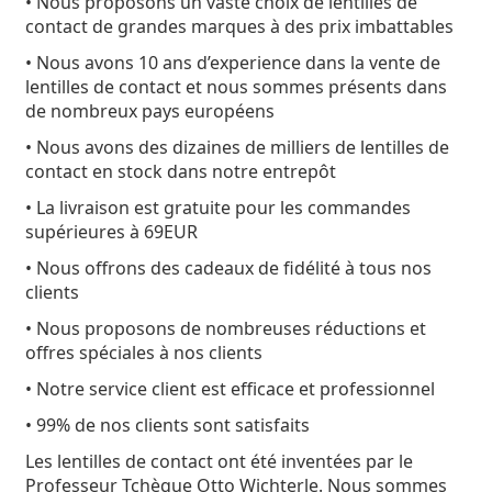
• Nous proposons un vaste choix de lentilles de
hors ligne
Toutes les marques
contact de grandes marques à des prix imbattables
Persol
• Nous avons 10 ans d’experience dans la vente de
Prada
lentilles de contact et nous sommes présents dans
de nombreux pays européens
Toutes les marques
• Nous avons des dizaines de milliers de lentilles de
contact en stock dans notre entrepôt
• La livraison est gratuite pour les commandes
supérieures à 69EUR
• Nous offrons des cadeaux de fidélité à tous nos
clients
• Nous proposons de nombreuses réductions et
offres spéciales à nos clients
• Notre service client est efficace et professionnel
• 99% de nos clients sont satisfaits
Les lentilles de contact ont été inventées par le
Professeur Tchèque Otto Wichterle. Nous sommes