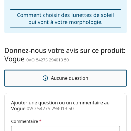
chiffon.
Plaquettes de nez
Non
Explorez la gamme complète de
ajustables:
lunettes de soleil
pour
Comment choisir des lunettes de soleil
découvrir d'autres modèles de marques populaires.
qui vont à votre morphologie.
Charnière à
Non
ressort:
Accessoires
Étui:
Oui
Donnez-nous votre avis sur ce produit:
Vogue
Tissu de
Oui
0VO 5427S 294013 50
nettoyage:
Autres
Aucune question
Sexe:
Pour femmes
Catégorie:
Lunettes de soleil
Ajouter une question ou un commentaire au
Marque:
Vogue
Vogue
0VO 5427S 294013 50
Utilisation:
Mode
Commentaire
*
Code:
0VO 5427S 294013 50