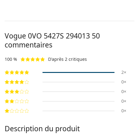
Vogue
0VO 5427S 294013 50
commentaires
100 %
D'après 2 critiques
2×
0×
0×
0×
0×
Description du produit