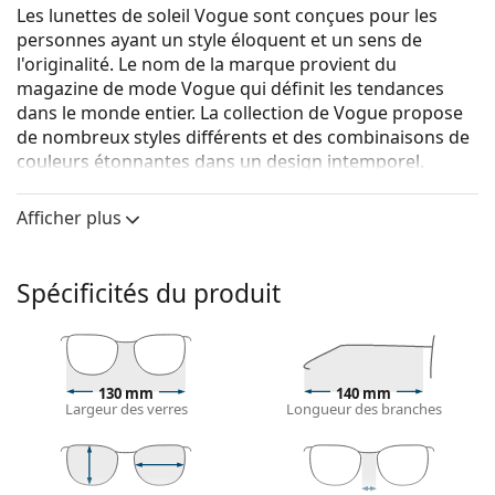
Les lunettes de soleil Vogue sont conçues pour les
personnes ayant un style éloquent et un sens de
l'originalité. Le nom de la marque provient du
magazine de mode Vogue qui définit les tendances
dans le monde entier. La collection de Vogue propose
de nombreux styles différents et des combinaisons de
couleurs étonnantes dans un design intemporel.
Vogue 0VO 5427S 294013 50
sont des lunettes de soleil
Afficher plus
pour femmes.
Voyez à quoi vous ressemblez avec ces lunettes de
soleil grâce à la fonction d'essayage virtuel de
Spécificités du produit
Lentiamo.
Monture de lunettes de soleil
La couleur brune de la monture s'accorde
130 mm
140 mm
parfaitement avec tous les types de teint et des
Largeur des verres
Longueur des branches
cheveux châtain clair, noirs ou blond foncé.
Lunettes de soleil à montures rondes
sont un choix
idéal pour les personnes ayant une forme de visage