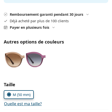
hors ligne
Toutes les marques
Persol
Remboursement garanti pendant 30 jours
Prada
Déjà acheté par plus de 100 clients
Payer en plusieurs fois
Toutes les marques
Autres options de couleurs
Choisissez les paramètres
Taille
M (50 mm)
Quelle est ma taille?