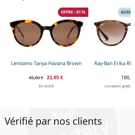
OFFRE −51 %
AUSSI 
Lentiamo Tanya Havana Brown
Ray-Ban Erika RB
22,05 €
186,9
45,00 €
en stock
Livraison gratui
Vérifié par nos clients