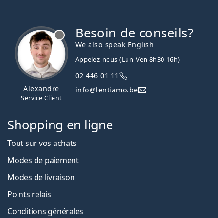
Besoin de conseils?
hors ligne
We also speak English
Appelez-nous (Lun-Ven 8h30-16h)
02 446 01 11
Alexandre
info@lentiamo.be
Service Client
Shopping en ligne
Tout sur vos achats
Modes de paiement
Modes de livraison
Points relais
Conditions générales