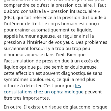
Gucci
Toutes les solutions
comprendre ce qu'est la pression oculaire, il faut
hors ligne
Toutes les marques
d'abord connaître la « pression intraoculaire »
Persol
(PIO), qui fait référence à la pression du liquide à
Prada
l’intérieur de l’œil. Le corps humain est conçu
pour drainer automatiquement ce liquide,
Toutes les marques
appelé humeur aqueuse, et réguler ainsi la
pression à l'intérieur de vos yeux. Des problèmes
surviennent lorsqu'il y a trop ou trop peu
d'humeur aqueuse dans l'œil. Bien que
l'accumulation de pression due à un excès de
liquide optique puisse sembler douloureuse,
cette affection est souvent diagnostiquée sans
symptômes douloureux, ce qui la rend plus
difficile à détecter. C'est pourquoi
les
consultations chez un ophtalmologue
peuvent
être très importantes.
En outre, Il existe un risque de glaucome lorsque