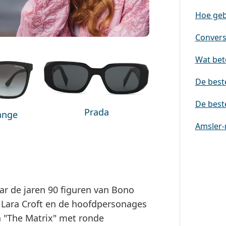
Hoe geb
Conversi
Wat bete
De best
De best
Prada
ange
Amsler-
r de jaren 90 figuren van Bono
 Lara Croft en de hoofdpersonages
 "The Matrix" met ronde