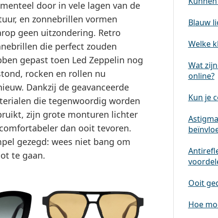
Kunnen 
enteel door in vele lagen van de
tuur, en zonnebrillen vormen
Blauw li
rop geen uitzondering. Retro
Welke kl
nebrillen die perfect zouden
ben gepast toen Led Zeppelin nog
Wat zijn
tond, rocken en rollen nu
online?
ieuw. Dankzij de geavanceerde
Kun je 
erialen die tegenwoordig worden
ruikt, zijn grote monturen lichter
Astigmat
comfortabeler dan ooit tevoren.
beïnvlo
pel gezegd: wees niet bang om
Antirefl
ot te gaan.
voordele
Ooit ge
Hoe moe