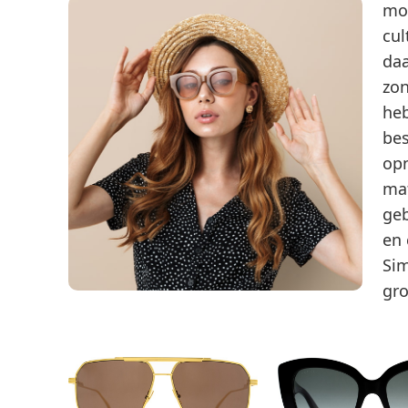
mom
cul
daa
zon
heb
bes
opn
mat
geb
en 
Sim
gro