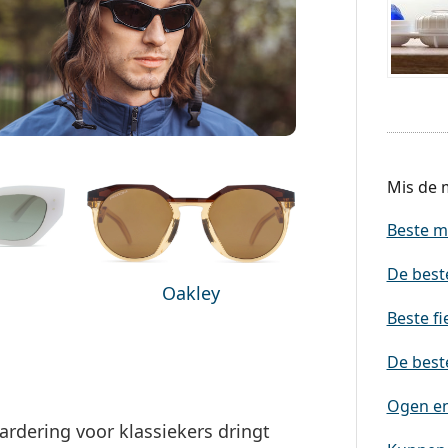
Mis de m
Beste m
De best
Oakley
Beste fi
De beste
Ogen en 
rdering voor klassiekers dringt