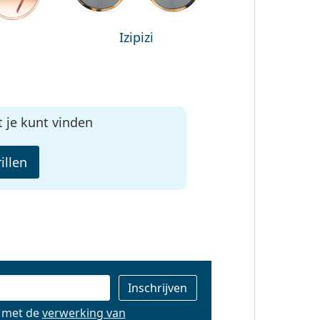
Izipizi
t je kunt vinden
illen
d met de
verwerking van