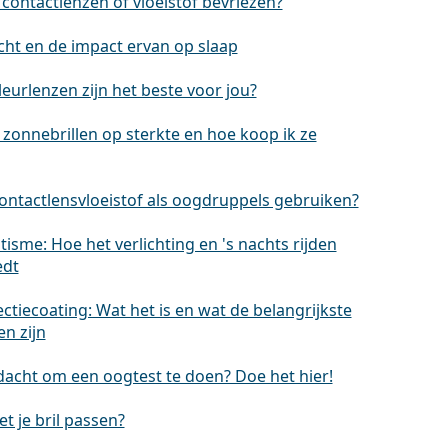
contactlenzen of vloeistof bevriezen?
cht en de impact ervan op slaap
eurlenzen zijn het beste voor jou?
 zonnebrillen op sterkte en hoe koop ik ze
contactlensvloeistof als oogdruppels gebruiken?
isme: Hoe het verlichting en 's nachts rijden
edt
ectiecoating: Wat het is en wat de belangrijkste
n zijn
dacht om een oogtest te doen? Doe het hier!
t je bril passen?