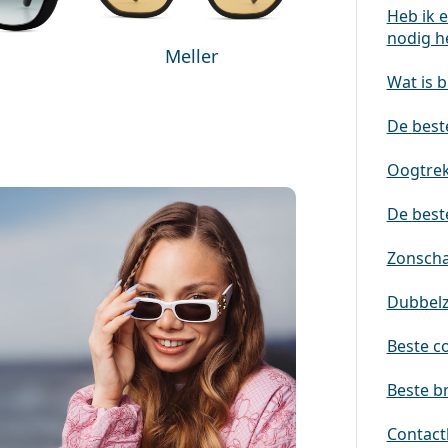
Heb ik e
nodig h
Meller
Wat is b
De beste
Oogtrek
De best
Zonscha
Dubbelz
Beste co
Beste br
Contactl