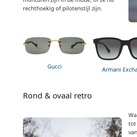
rechthoekig of pilotenstijl zijn.
Gucci
Armani Exch
Rond & ovaal retro
Waa
tot
van