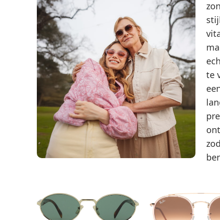
zon
sti
vit
man
ech
te 
een
lan
pre
on
zod
ben