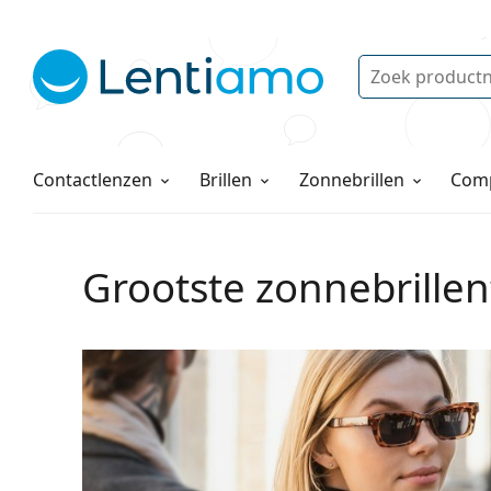
Zoek
Bestaande klant?
Navigatie menu
Lenzenvloeistoffen
Hoe bestellen
Contactlenzen
Brillen
Zonnebrillen
Comp
Grootste zonnebrillen