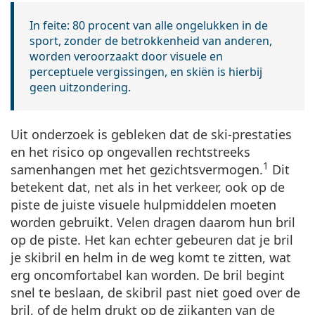
Gucci
Alle lenzenvloeistoffen
Offline
Alle merken
In feite: 80 procent van alle ongelukken in de
Persol
sport, zonder de betrokkenheid van anderen,
worden veroorzaakt door visuele en
Prada
perceptuele vergissingen, en skiën is hierbij
geen uitzondering.
Alle merken
Uit onderzoek is gebleken dat de ski-prestaties
en het risico op ongevallen rechtstreeks
1
samenhangen met het gezichtsvermogen.
Dit
betekent dat, net als in het verkeer, ook op de
piste de juiste visuele hulpmiddelen moeten
worden gebruikt. Velen dragen daarom hun bril
op de piste. Het kan echter gebeuren dat je bril
je skibril en helm in de weg komt te zitten, wat
erg oncomfortabel kan worden. De bril begint
snel te beslaan, de skibril past niet goed over de
bril, of de helm drukt op de zijkanten van de